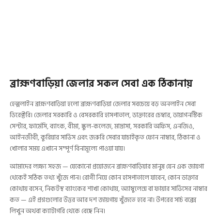
ব্রাহ্মণবাড়িয়া জেলার সকল সেবা এক ঠিকানায়
হেল্পলাইন ব্রাহ্মণবাড়িয়া হলো ব্রাহ্মণবাড়িয়া জেলার সবচেয়ে বড় অনলাইন সেবা
ডিরেক্টরি। জেলার সরকারি ও বেসরকারি হাসপাতাল, ডাক্তারের চেম্বার, ডায়াগনস্টিক
সেন্টার, ফার্মেসি, ব্যাংক, বীমা, স্কুল-কলেজ, মাদ্রাসা, সরকারি অফিস, এনজিও,
আইনজীবী, কুরিয়ার সার্ভিস এবং জরুরি সেবার যাচাইকৃত ফোন নাম্বার, ঠিকানা ও
খোলার সময় এখানে সম্পূর্ণ বিনামূল্যে পাওয়া যায়।
আমাদের লক্ষ্য সহজ — যেকোনো প্রয়োজনে ব্রাহ্মণবাড়িয়ার মানুষ যেন এক জায়গা
থেকেই সঠিক তথ্য খুঁজে পান। রোগী নিয়ে কোন হাসপাতালে যাবেন, কোন ডাক্তার
কোথায় বসেন, নিকটস্থ ব্যাংকের শাখা কোথায়, অ্যাম্বুলেন্স বা ফায়ার সার্ভিসের নাম্বার
কত — এই প্রশ্নগুলোর উত্তর আর দশ জায়গায় খুঁজতে হবে না। উপরের সার্চ বক্সে
লিখুন অথবা ক্যাটাগরি থেকে বেছে নিন।