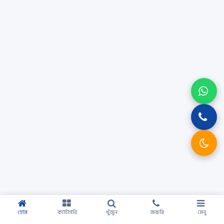
হোম
ক্যাটাগরি
খুঁজুন
জরুরি
মেনু