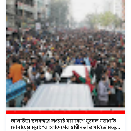
আখাউড়া স্থলবন্দরে লংমার্চ সমাবেশে যুবদল সভাপতি
মোনায়েম মুন্না: “বাংলাদেশের স্বাধীনতা ও সার্বভৌমত্বে