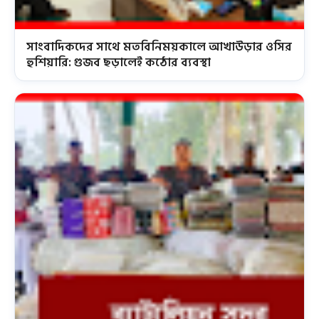
সাংবাদিকদের সাথে মতবিনিময়কালে আখাউড়ার ওসির
হুশিয়ারি: গুজব ছড়ালেই কঠোর ব্যবস্থা