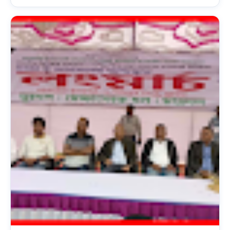
আপোষহীন”