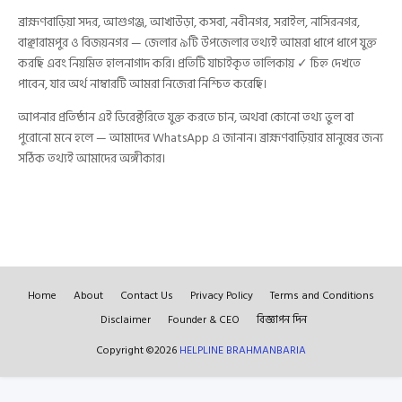
ব্রাহ্মণবাড়িয়া সদর, আশুগঞ্জ, আখাউড়া, কসবা, নবীনগর, সরাইল, নাসিরনগর,
বাঞ্ছারামপুর ও বিজয়নগর — জেলার ৯টি উপজেলার তথ্যই আমরা ধাপে ধাপে যুক্ত
করছি এবং নিয়মিত হালনাগাদ করি। প্রতিটি যাচাইকৃত তালিকায় ✓ চিহ্ন দেখতে
পাবেন, যার অর্থ নাম্বারটি আমরা নিজেরা নিশ্চিত করেছি।
আপনার প্রতিষ্ঠান এই ডিরেক্টরিতে যুক্ত করতে চান, অথবা কোনো তথ্য ভুল বা
পুরোনো মনে হলে — আমাদের WhatsApp এ জানান। ব্রাহ্মণবাড়িয়ার মানুষের জন্য
সঠিক তথ্যই আমাদের অঙ্গীকার।
Home
About
Contact Us
Privacy Policy
Terms and Conditions
Disclaimer
Founder & CEO
বিজ্ঞাপন দিন
Copyright ©
2026
HELPLINE BRAHMANBARIA