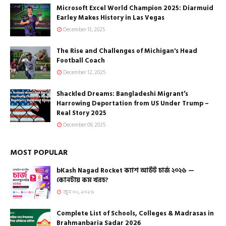
Microsoft Excel World Champion 2025: Diarmuid
Earley Makes History in Las Vegas
December 13, 2025
The Rise and Challenges of Michigan's Head
Football Coach
December 12, 2025
Shackled Dreams: Bangladeshi Migrant’s
Harrowing Deportation from US Under Trump –
Real Story 2025
December 09, 2025
MOST POPULAR
bKash Nagad Rocket ক্যাশ আউট চার্জ ২০২৬ —
কোনটায় কম খরচ?
জুন ০১, ২০২৬
Complete List of Schools, Colleges & Madrasas in
Brahmanbaria Sadar 2026