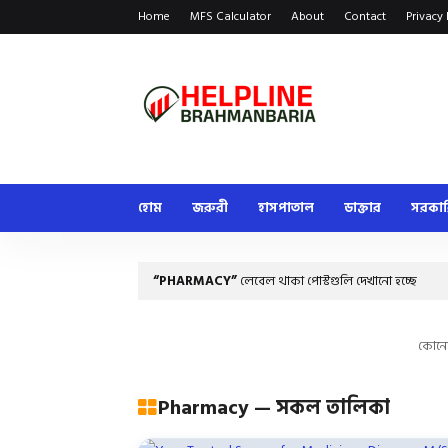
Home
MFS Calculator
About
Contact
Privacy 
হোম
জরুরী
হাসপাতাল
ডাক্তার
সরকা
PHARMACY
লেবেল থাকা পোস্টগুলি দেখানো হচ্ছে
কোনো
Pharmacy — সকল তালিকা