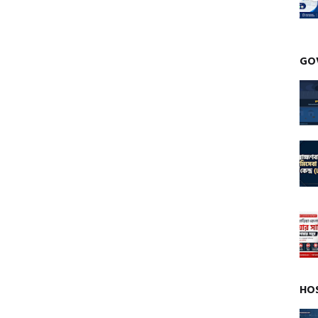
GO
HO