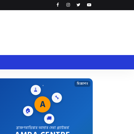
বিজ্ঞাপন
🧹
A
🔧
🏠
🚚
ব্রাহ্মণবাড়িয়ার আস্থার সেবা প্ল্যাটফর্ম