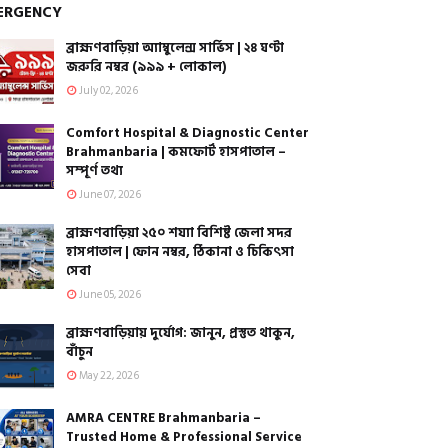
ERGENCY
ব্রাহ্মণবাড়িয়া অ্যাম্বুলেন্স সার্ভিস | ২৪ ঘণ্টা
জরুরি নম্বর (৯৯৯ + লোকাল)
July 02, 2026
Comfort Hospital & Diagnostic Center
Brahmanbaria | কমফোর্ট হাসপাতাল –
সম্পূর্ণ তথ্য
June 07, 2026
ব্রাহ্মণবাড়িয়া ২৫০ শয্যা বিশিষ্ট জেলা সদর
হাসপাতাল | ফোন নম্বর, ঠিকানা ও চিকিৎসা
সেবা
June 05, 2026
ব্রাহ্মণবাড়িয়ায় দুর্যোগ: জানুন, প্রস্তুত থাকুন,
বাঁচুন
May 22, 2026
AMRA CENTRE Brahmanbaria –
Trusted Home & Professional Service