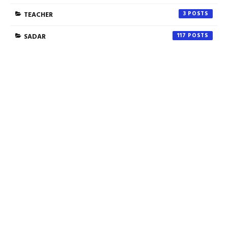
TEACHER
3
SADAR
117