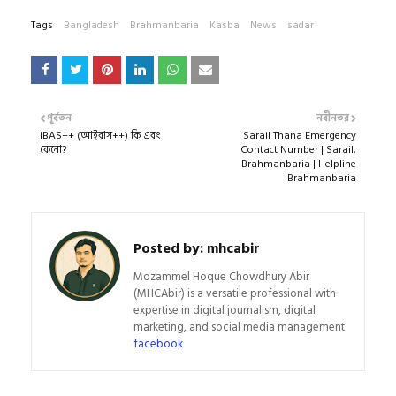
Tags
Bangladesh
Brahmanbaria
Kasba
News
sadar
পূর্বতন
নবীনতর
iBAS++ (আইবাস++) কি এবং
Sarail Thana Emergency
কেনো?
Contact Number | Sarail,
Brahmanbaria | Helpline
Brahmanbaria
Posted by:
mhcabir
Mozammel Hoque Chowdhury Abir
(MHCAbir) is a versatile professional with
expertise in digital journalism, digital
marketing, and social media management.
facebook