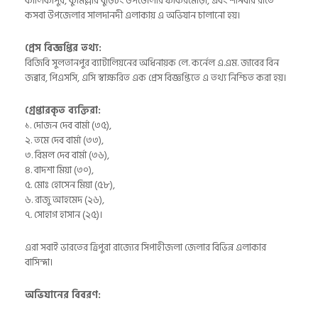
কালিকাপুর, কুমিল্লার বুড়িচং উপজেলার ফকিরমোড়া, এবং শনিবার রাতে
কসবা উপজেলার সালদানদী এলাকায় এ অভিযান চালানো হয়।
প্রেস বিজ্ঞপ্তির তথ্য:
বিজিবি সুলতানপুর ব্যাটালিয়নের অধিনায়ক লে. কর্নেল এ.এম. জাবের বিন
জব্বার, পিএসসি, এসি স্বাক্ষরিত এক প্রেস বিজ্ঞপ্তিতে এ তথ্য নিশ্চিত করা হয়।
গ্রেপ্তারকৃত ব্যক্তিরা:
১. দোজন দেব বার্মা (৩৫),
২. তমে দেব বার্মা (৩৩),
৩. বিমল দেব বার্মা (৩৬),
৪. বাদশা মিয়া (৩০),
৫. মোঃ হোসেন মিয়া (৫৮),
৬. রাজু আহমেদ (২৬),
৭. সোহাগ হাসান (২৫)।
এরা সবাই ভারতের ত্রিপুরা রাজ্যের সিপাহীজলা জেলার বিভিন্ন এলাকার
বাসিন্দা।
অভিযানের বিবরণ: