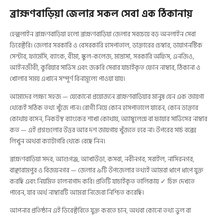
ব্রাহ্মণবাড়িয়া জেলার সকল সেবা এক ঠিকানায়
হেল্পলাইন ব্রাহ্মণবাড়িয়া হলো ব্রাহ্মণবাড়িয়া জেলার সবচেয়ে বড় অনলাইন সেবা
ডিরেক্টরি। জেলার সরকারি ও বেসরকারি হাসপাতাল, ডাক্তারের চেম্বার, ডায়াগনস্টিক
সেন্টার, ফার্মেসি, ব্যাংক, বীমা, স্কুল-কলেজ, মাদ্রাসা, সরকারি অফিস, এনজিও,
আইনজীবী, কুরিয়ার সার্ভিস এবং জরুরি সেবার যাচাইকৃত ফোন নাম্বার, ঠিকানা ও
খোলার সময় এখানে সম্পূর্ণ বিনামূল্যে পাওয়া যায়।
আমাদের লক্ষ্য সহজ — যেকোনো প্রয়োজনে ব্রাহ্মণবাড়িয়ার মানুষ যেন এক জায়গা
থেকেই সঠিক তথ্য খুঁজে পান। রোগী নিয়ে কোন হাসপাতালে যাবেন, কোন ডাক্তার
কোথায় বসেন, নিকটস্থ ব্যাংকের শাখা কোথায়, অ্যাম্বুলেন্স বা ফায়ার সার্ভিসের নাম্বার
কত — এই প্রশ্নগুলোর উত্তর আর দশ জায়গায় খুঁজতে হবে না। উপরের সার্চ বক্সে
লিখুন অথবা ক্যাটাগরি থেকে বেছে নিন।
ব্রাহ্মণবাড়িয়া সদর, আশুগঞ্জ, আখাউড়া, কসবা, নবীনগর, সরাইল, নাসিরনগর,
বাঞ্ছারামপুর ও বিজয়নগর — জেলার ৯টি উপজেলার তথ্যই আমরা ধাপে ধাপে যুক্ত
করছি এবং নিয়মিত হালনাগাদ করি। প্রতিটি যাচাইকৃত তালিকায় ✓ চিহ্ন দেখতে
পাবেন, যার অর্থ নাম্বারটি আমরা নিজেরা নিশ্চিত করেছি।
আপনার প্রতিষ্ঠান এই ডিরেক্টরিতে যুক্ত করতে চান, অথবা কোনো তথ্য ভুল বা