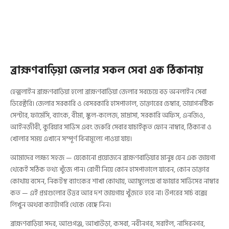
ব্রাহ্মণবাড়িয়া জেলার সকল সেবা এক ঠিকানায়
হেল্পলাইন ব্রাহ্মণবাড়িয়া হলো ব্রাহ্মণবাড়িয়া জেলার সবচেয়ে বড় অনলাইন সেবা
ডিরেক্টরি। জেলার সরকারি ও বেসরকারি হাসপাতাল, ডাক্তারের চেম্বার, ডায়াগনস্টিক
সেন্টার, ফার্মেসি, ব্যাংক, বীমা, স্কুল-কলেজ, মাদ্রাসা, সরকারি অফিস, এনজিও,
আইনজীবী, কুরিয়ার সার্ভিস এবং জরুরি সেবার যাচাইকৃত ফোন নাম্বার, ঠিকানা ও
খোলার সময় এখানে সম্পূর্ণ বিনামূল্যে পাওয়া যায়।
আমাদের লক্ষ্য সহজ — যেকোনো প্রয়োজনে ব্রাহ্মণবাড়িয়ার মানুষ যেন এক জায়গা
থেকেই সঠিক তথ্য খুঁজে পান। রোগী নিয়ে কোন হাসপাতালে যাবেন, কোন ডাক্তার
কোথায় বসেন, নিকটস্থ ব্যাংকের শাখা কোথায়, অ্যাম্বুলেন্স বা ফায়ার সার্ভিসের নাম্বার
কত — এই প্রশ্নগুলোর উত্তর আর দশ জায়গায় খুঁজতে হবে না। উপরের সার্চ বক্সে
লিখুন অথবা ক্যাটাগরি থেকে বেছে নিন।
ব্রাহ্মণবাড়িয়া সদর, আশুগঞ্জ, আখাউড়া, কসবা, নবীনগর, সরাইল, নাসিরনগর,