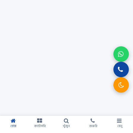
হোম
ক্যাটাগরি
খুঁজুন
জরুরি
মেনু