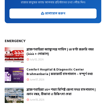
হাজার মানুষের কাছে আপনার প্রতিষ্ঠানের তথ্য পৌঁছে দিন।
📩 যোগাযোগ করুন
EMERGENCY
ব্রাহ্মণবাড়িয়া অ্যাম্বুলেন্স সার্ভিস | ২৪ ঘণ্টা জরুরি নম্বর
(৯৯৯ + লোকাল)
July 02, 2026
Comfort Hospital & Diagnostic Center
Brahmanbaria | কমফোর্ট হাসপাতাল – সম্পূর্ণ তথ্য
June 07, 2026
ব্রাহ্মণবাড়িয়া ২৫০ শয্যা বিশিষ্ট জেলা সদর হাসপাতাল |
ফোন নম্বর, ঠিকানা ও চিকিৎসা সেবা
June 05, 2026