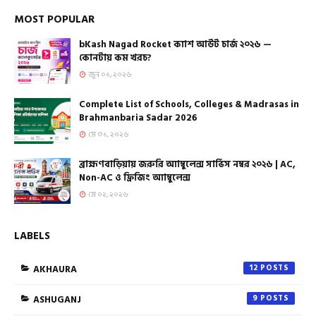
MOST POPULAR
bKash Nagad Rocket ক্যাশ আউট চার্জ ২০২৬ —
কোনটায় কম খরচ?
জুন ০১, ২০২৬
Complete List of Schools, Colleges & Madrasas in
Brahmanbaria Sadar 2026
মে ৩১, ২০২৬
ব্রাহ্মণবাড়িয়ায় জরুরি অ্যাম্বুলেন্স সার্ভিস নম্বর ২০২৬ | AC,
Non-AC ও ফ্রিজিং অ্যাম্বুলেন্স
মে ০২, ২০২৬
LABELS
AKHAURA
12
ASHUGANJ
9