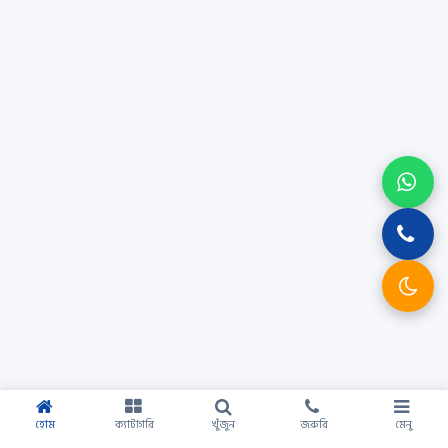
হোম
ক্যাটাগরি
খুঁজুন
জরুরি
মেনু