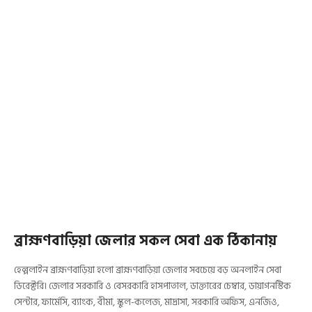
ব্রাহ্মণবাড়িয়া জেলার সকল সেবা এক ঠিকানায়
হেল্পলাইন ব্রাহ্মণবাড়িয়া হলো ব্রাহ্মণবাড়িয়া জেলার সবচেয়ে বড় অনলাইন সেবা
ডিরেক্টরি। জেলার সরকারি ও বেসরকারি হাসপাতাল, ডাক্তারের চেম্বার, ডায়াগনস্টিক
সেন্টার, ফার্মেসি, ব্যাংক, বীমা, স্কুল-কলেজ, মাদ্রাসা, সরকারি অফিস, এনজিও,