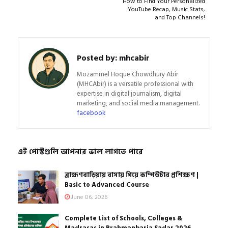
How to Find Your Personalized
YouTube Recap, Music Stats,
and Top Channels!
Posted by:
mhcabir
Mozammel Hoque Chowdhury Abir
(MHCAbir) is a versatile professional with
expertise in digital journalism, digital
marketing, and social media management.
facebook
এই পোস্টগুলি আপনার ভাল লাগতে পারে
ব্রাহ্মণবাড়িয়ায় বাসায় গিয়ে কম্পিউটার প্রশিক্ষণ |
Basic to Advanced Course
June 06, 2026
Complete List of Schools, Colleges &
Madrasas in Brahmanbaria Sadar 2026