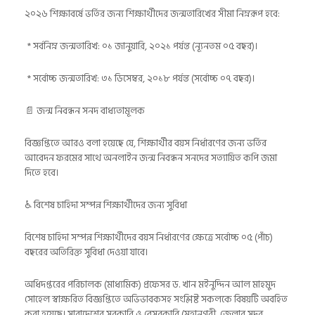
২০২৬ শিক্ষাবর্ষে ভর্তির জন্য শিক্ষার্থীদের জন্মতারিখের সীমা নিম্নরূপ হবে:
* সর্বনিম্ন জন্মতারিখ: ০১ জানুয়ারি, ২০২১ পর্যন্ত (ন্যূনতম ০৫ বছর)।
* সর্বোচ্চ জন্মতারিখ: ৩১ ডিসেম্বর, ২০১৮ পর্যন্ত (সর্বোচ্চ ০৭ বছর)।
📄 জন্ম নিবন্ধন সনদ বাধ্যতামূলক
বিজ্ঞপ্তিতে আরও বলা হয়েছে যে, শিক্ষার্থীর বয়স নির্ধারণের জন্য ভর্তির
আবেদন ফরমের সাথে অনলাইন জন্ম নিবন্ধন সনদের সত্যায়িত কপি জমা
দিতে হবে।
♿ বিশেষ চাহিদা সম্পন্ন শিক্ষার্থীদের জন্য সুবিধা
বিশেষ চাহিদা সম্পন্ন শিক্ষার্থীদের বয়স নির্ধারণের ক্ষেত্রে সর্বোচ্চ ০৫ (পাঁচ)
বছরের অতিরিক্ত সুবিধা দেওয়া যাবে।
অধিদপ্তরের পরিচালক (মাধ্যমিক) প্রফেসর ড. খান মইনুদ্দিন আল মাহমুদ
সোহেল স্বাক্ষরিত বিজ্ঞপ্তিতে অভিভাবকসহ সংশ্লিষ্ট সকলকে বিষয়টি অবহিত
করা হয়েছে। সারাদেশের সরকারি ও বেসরকারি (মহানগরী, জেলার সদর