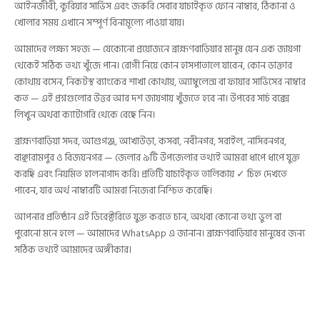
আইনজীবী, কুরিয়ার সার্ভিস এবং জরুরি সেবার যাচাইকৃত ফোন নাম্বার, ঠিকানা ও
খোলার সময় এখানে সম্পূর্ণ বিনামূল্যে পাওয়া যায়।
আমাদের লক্ষ্য সহজ — যেকোনো প্রয়োজনে ব্রাহ্মণবাড়িয়ার মানুষ যেন এক জায়গা
থেকেই সঠিক তথ্য খুঁজে পান। রোগী নিয়ে কোন হাসপাতালে যাবেন, কোন ডাক্তার
কোথায় বসেন, নিকটস্থ ব্যাংকের শাখা কোথায়, অ্যাম্বুলেন্স বা ফায়ার সার্ভিসের নাম্বার
কত — এই প্রশ্নগুলোর উত্তর আর দশ জায়গায় খুঁজতে হবে না। উপরের সার্চ বক্সে
লিখুন অথবা ক্যাটাগরি থেকে বেছে নিন।
ব্রাহ্মণবাড়িয়া সদর, আশুগঞ্জ, আখাউড়া, কসবা, নবীনগর, সরাইল, নাসিরনগর,
বাঞ্ছারামপুর ও বিজয়নগর — জেলার ৯টি উপজেলার তথ্যই আমরা ধাপে ধাপে যুক্ত
করছি এবং নিয়মিত হালনাগাদ করি। প্রতিটি যাচাইকৃত তালিকায় ✓ চিহ্ন দেখতে
পাবেন, যার অর্থ নাম্বারটি আমরা নিজেরা নিশ্চিত করেছি।
আপনার প্রতিষ্ঠান এই ডিরেক্টরিতে যুক্ত করতে চান, অথবা কোনো তথ্য ভুল বা
পুরোনো মনে হলে — আমাদের WhatsApp এ জানান। ব্রাহ্মণবাড়িয়ার মানুষের জন্য
সঠিক তথ্যই আমাদের অঙ্গীকার।