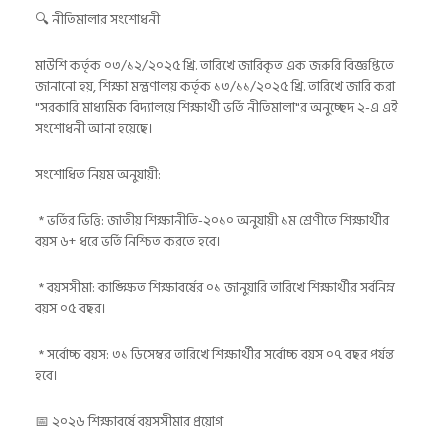
🔍 নীতিমালার সংশোধনী
মাউশি কর্তৃক ০৩/১২/২০২৫ খ্রি. তারিখে জারিকৃত এক জরুরি বিজ্ঞপ্তিতে
জানানো হয়, শিক্ষা মন্ত্রণালয় কর্তৃক ১৩/১১/২০২৫ খ্রি. তারিখে জারি করা
"সরকারি মাধ্যমিক বিদ্যালয়ে শিক্ষার্থী ভর্তি নীতিমালা"র অনুচ্ছেদ ২-এ এই
সংশোধনী আনা হয়েছে।
সংশোধিত নিয়ম অনুযায়ী:
* ভর্তির ভিত্তি: জাতীয় শিক্ষানীতি-২০১০ অনুযায়ী ১ম শ্রেণীতে শিক্ষার্থীর
বয়স ৬+ ধরে ভর্তি নিশ্চিত করতে হবে।
* বয়সসীমা: কাঙ্ক্ষিত শিক্ষাবর্ষের ০১ জানুয়ারি তারিখে শিক্ষার্থীর সর্বনিম্ন
বয়স ০৫ বছর।
* সর্বোচ্চ বয়স: ৩১ ডিসেম্বর তারিখে শিক্ষার্থীর সর্বোচ্চ বয়স ০৭ বছর পর্যন্ত
হবে।
📅 ২০২৬ শিক্ষাবর্ষে বয়সসীমার প্রয়োগ