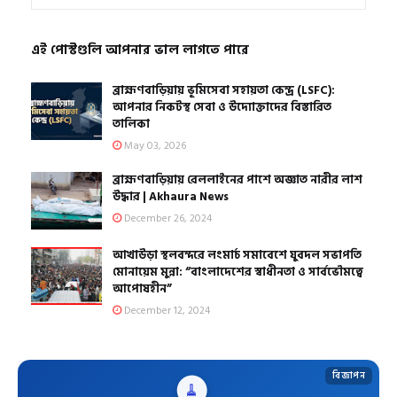
এই পোস্টগুলি আপনার ভাল লাগতে পারে
ব্রাহ্মণবাড়িয়ায় ভূমিসেবা সহায়তা কেন্দ্র (LSFC):
আপনার নিকটস্থ সেবা ও উদ্যোক্তাদের বিস্তারিত
তালিকা
May 03, 2026
ব্রাহ্মণবাড়িয়ায় রেললাইনের পাশে অজ্ঞাত নারীর লাশ
উদ্ধার | Akhaura News
December 26, 2024
আখাউড়া স্থলবন্দরে লংমার্চ সমাবেশে যুবদল সভাপতি
মোনায়েম মুন্না: “বাংলাদেশের স্বাধীনতা ও সার্বভৌমত্বে
আপোষহীন”
December 12, 2024
বিজ্ঞাপন
🧹