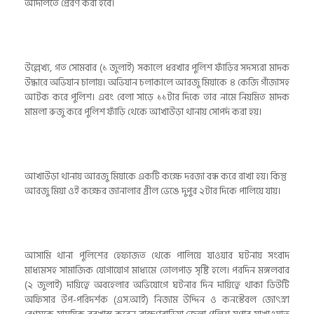
আদালতে প্রেরণ করা হবে।
উল্লেখ্য, গত সোমবার (১ জুলাই) সকালে ধরখার পুলিশ ফাঁড়ির সদস্যরা মাদক
উদ্ধারে অভিযান চালায়। অভিযান চলাকালে আরজু মিয়াকে ৪ কেজি গাঁজাসহ
আটক করে পুলিশ। এবং বেলা সাড়ে ১১টার দিকে তার নামে নিয়মিত মাদক
মামলা রুজু করে পুলিশ ফাঁড়ি থেকে আখাউড়া থানায় সোপর্দ করা হয়।
আখাউড়া থানায় আরজু মিয়াকে একটি কক্ষে দরজা বন্ধ করে রাখা হয়। কিন্তু
আরজু মিয়া ওই কক্ষের জানালার গ্রীল ভেঙে দুপুর ২টার দিকে পালিয়ে যায়।
আসামি থানা পুলিশের হেফাজত থেকে পালিয়ে যাওয়ার ঘটনায় সংবাদ
মাধ্যমসহ সামাজিক যোগাযোগ মাধ্যমে তোলপাড় সৃষ্টি হলে। পরদিন মঙ্গলবার
(২ জুলাই) দায়িত্বে অবহেলার অভিযোগে ঘটনার দিন দায়িত্বে থাকা ডিউটি
অফিসার উপ-পরিদর্শক (এস.আই) নিজাম উদ্দিন ও কনস্টেবল জোৎস্না