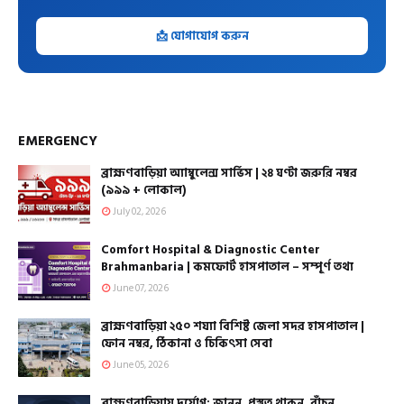
📩 যোগাযোগ করুন
EMERGENCY
ব্রাহ্মণবাড়িয়া অ্যাম্বুলেন্স সার্ভিস | ২৪ ঘণ্টা জরুরি নম্বর
(৯৯৯ + লোকাল)
July 02, 2026
Comfort Hospital & Diagnostic Center
Brahmanbaria | কমফোর্ট হাসপাতাল – সম্পূর্ণ তথ্য
June 07, 2026
ব্রাহ্মণবাড়িয়া ২৫০ শয্যা বিশিষ্ট জেলা সদর হাসপাতাল |
ফোন নম্বর, ঠিকানা ও চিকিৎসা সেবা
June 05, 2026
ব্রাহ্মণবাড়িয়ায় দুর্যোগ: জানুন, প্রস্তুত থাকুন, বাঁচুন