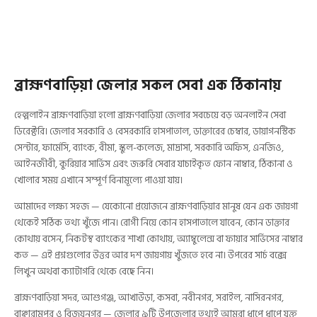
ব্রাহ্মণবাড়িয়া জেলার সকল সেবা এক ঠিকানায়
হেল্পলাইন ব্রাহ্মণবাড়িয়া হলো ব্রাহ্মণবাড়িয়া জেলার সবচেয়ে বড় অনলাইন সেবা
ডিরেক্টরি। জেলার সরকারি ও বেসরকারি হাসপাতাল, ডাক্তারের চেম্বার, ডায়াগনস্টিক
সেন্টার, ফার্মেসি, ব্যাংক, বীমা, স্কুল-কলেজ, মাদ্রাসা, সরকারি অফিস, এনজিও,
আইনজীবী, কুরিয়ার সার্ভিস এবং জরুরি সেবার যাচাইকৃত ফোন নাম্বার, ঠিকানা ও
খোলার সময় এখানে সম্পূর্ণ বিনামূল্যে পাওয়া যায়।
আমাদের লক্ষ্য সহজ — যেকোনো প্রয়োজনে ব্রাহ্মণবাড়িয়ার মানুষ যেন এক জায়গা
থেকেই সঠিক তথ্য খুঁজে পান। রোগী নিয়ে কোন হাসপাতালে যাবেন, কোন ডাক্তার
কোথায় বসেন, নিকটস্থ ব্যাংকের শাখা কোথায়, অ্যাম্বুলেন্স বা ফায়ার সার্ভিসের নাম্বার
কত — এই প্রশ্নগুলোর উত্তর আর দশ জায়গায় খুঁজতে হবে না। উপরের সার্চ বক্সে
লিখুন অথবা ক্যাটাগরি থেকে বেছে নিন।
ব্রাহ্মণবাড়িয়া সদর, আশুগঞ্জ, আখাউড়া, কসবা, নবীনগর, সরাইল, নাসিরনগর,
বাঞ্ছারামপুর ও বিজয়নগর — জেলার ৯টি উপজেলার তথ্যই আমরা ধাপে ধাপে যুক্ত