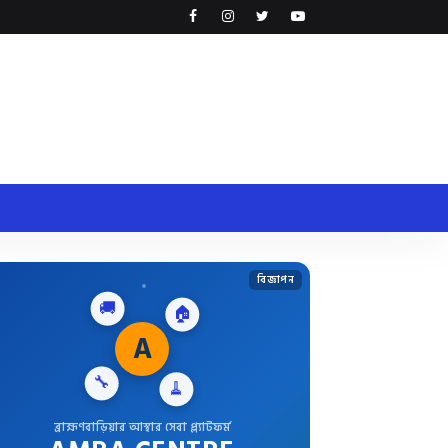
বিজ্ঞাপন
🚚
🏠
A
🔧
🧹
ব্রাহ্মণবাড়িয়ার আস্থার সেবা প্ল্যাটফর্ম