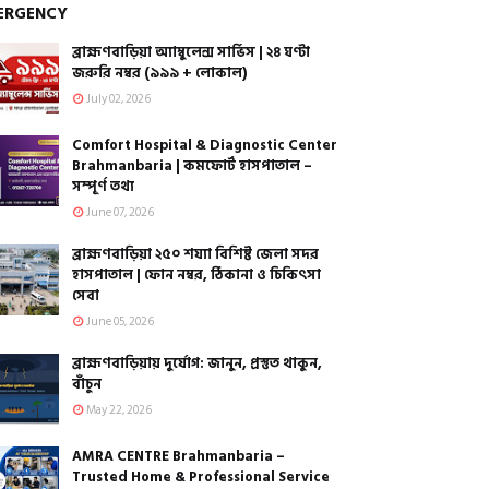
ERGENCY
ব্রাহ্মণবাড়িয়া অ্যাম্বুলেন্স সার্ভিস | ২৪ ঘণ্টা
জরুরি নম্বর (৯৯৯ + লোকাল)
July 02, 2026
Comfort Hospital & Diagnostic Center
Brahmanbaria | কমফোর্ট হাসপাতাল –
সম্পূর্ণ তথ্য
June 07, 2026
ব্রাহ্মণবাড়িয়া ২৫০ শয্যা বিশিষ্ট জেলা সদর
হাসপাতাল | ফোন নম্বর, ঠিকানা ও চিকিৎসা
সেবা
June 05, 2026
ব্রাহ্মণবাড়িয়ায় দুর্যোগ: জানুন, প্রস্তুত থাকুন,
বাঁচুন
May 22, 2026
AMRA CENTRE Brahmanbaria –
Trusted Home & Professional Service