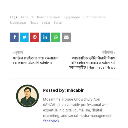
Tags
Akhaura
Bancharampur
Bijoynagar
Brahmanbaria
Nabinagar
News
sadar
Sarail
পূর্বতন
নবীনতর
সরাইলে মাহফিলের নামে গান-বাজনা
আন্তর্জাতিক দুর্নীতি বিরোধী দিবসে
বন্ধ করলেন ভ্রাম্যমাণ আদালত
নাসিরনগরে মানববন্ধন ও আলোচনা
সভা অনুষ্ঠিত | Nasirnagar News
Posted by:
mhcabir
Mozammel Hoque Chowdhury Abir
(MHCAbir) is a versatile professional with
expertise in digital journalism, digital
marketing, and social media management.
facebook