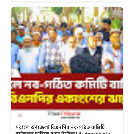
সরাইল উপজেলা বিএনপির নব-গঠিত কমিটি