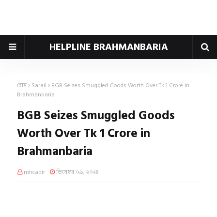
HELPLINE BRAHMANBARIA
হোম
Sarail
BGB Seizes Smuggled Goods Worth Over Tk 1 Crore in
Brahmanbaria
BGB Seizes Smuggled Goods
Worth Over Tk 1 Crore in
Brahmanbaria
mhcabir
ডিসেম্বর ০৯, ২০২৪