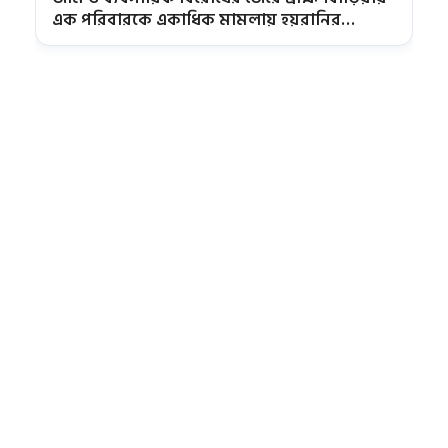
এক পরিবারকে একাধিক মামলায় হয়রানির
অভিযোগ | Titas Tribune News | Brahmanbaria
News