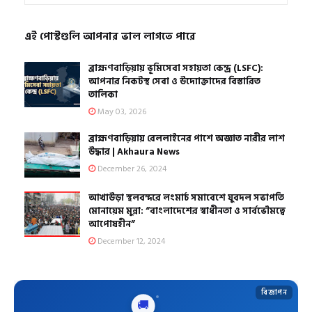
এই পোস্টগুলি আপনার ভাল লাগতে পারে
ব্রাহ্মণবাড়িয়ায় ভূমিসেবা সহায়তা কেন্দ্র (LSFC):
আপনার নিকটস্থ সেবা ও উদ্যোক্তাদের বিস্তারিত
তালিকা
May 03, 2026
ব্রাহ্মণবাড়িয়ায় রেললাইনের পাশে অজ্ঞাত নারীর লাশ
উদ্ধার | Akhaura News
December 26, 2024
আখাউড়া স্থলবন্দরে লংমার্চ সমাবেশে যুবদল সভাপতি
মোনায়েম মুন্না: “বাংলাদেশের স্বাধীনতা ও সার্বভৌমত্বে
আপোষহীন”
December 12, 2024
বিজ্ঞাপন
🚚