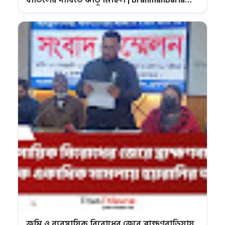
বাতিলের দাবিতে ঝাড়ু মিছিল | Brahmanbaria
BNP News | Sarail BNP News | TitasTribune
জমি ও ব্যবসায়িক বিরোধের জেরে ব্রাহ্মণবাড়িয়ায়