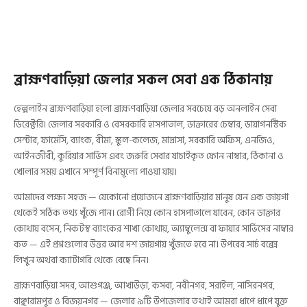
ব্রাহ্মণবাড়িয়া জেলার সকল সেবা এক ঠিকানায়
হেল্পলাইন ব্রাহ্মণবাড়িয়া হলো ব্রাহ্মণবাড়িয়া জেলার সবচেয়ে বড় অনলাইন সেবা
ডিরেক্টরি। জেলার সরকারি ও বেসরকারি হাসপাতাল, ডাক্তারের চেম্বার, ডায়াগনস্টিক
সেন্টার, ফার্মেসি, ব্যাংক, বীমা, স্কুল-কলেজ, মাদ্রাসা, সরকারি অফিস, এনজিও,
আইনজীবী, কুরিয়ার সার্ভিস এবং জরুরি সেবার যাচাইকৃত ফোন নাম্বার, ঠিকানা ও
খোলার সময় এখানে সম্পূর্ণ বিনামূল্যে পাওয়া যায়।
আমাদের লক্ষ্য সহজ — যেকোনো প্রয়োজনে ব্রাহ্মণবাড়িয়ার মানুষ যেন এক জায়গা
থেকেই সঠিক তথ্য খুঁজে পান। রোগী নিয়ে কোন হাসপাতালে যাবেন, কোন ডাক্তার
কোথায় বসেন, নিকটস্থ ব্যাংকের শাখা কোথায়, অ্যাম্বুলেন্স বা ফায়ার সার্ভিসের নাম্বার
কত — এই প্রশ্নগুলোর উত্তর আর দশ জায়গায় খুঁজতে হবে না। উপরের সার্চ বক্সে
লিখুন অথবা ক্যাটাগরি থেকে বেছে নিন।
ব্রাহ্মণবাড়িয়া সদর, আশুগঞ্জ, আখাউড়া, কসবা, নবীনগর, সরাইল, নাসিরনগর,
বাঞ্ছারামপুর ও বিজয়নগর — জেলার ৯টি উপজেলার তথ্যই আমরা ধাপে ধাপে যুক্ত