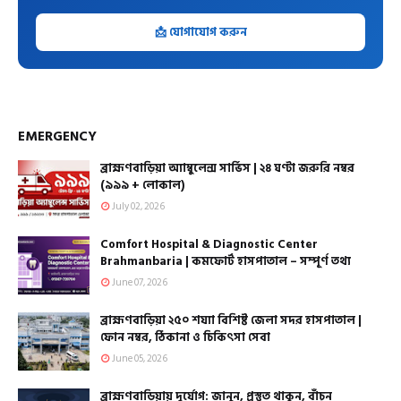
📩 যোগাযোগ করুন
EMERGENCY
ব্রাহ্মণবাড়িয়া অ্যাম্বুলেন্স সার্ভিস | ২৪ ঘণ্টা জরুরি নম্বর
(৯৯৯ + লোকাল)
July 02, 2026
Comfort Hospital & Diagnostic Center
Brahmanbaria | কমফোর্ট হাসপাতাল – সম্পূর্ণ তথ্য
June 07, 2026
ব্রাহ্মণবাড়িয়া ২৫০ শয্যা বিশিষ্ট জেলা সদর হাসপাতাল |
ফোন নম্বর, ঠিকানা ও চিকিৎসা সেবা
June 05, 2026
ব্রাহ্মণবাড়িয়ায় দুর্যোগ: জানুন, প্রস্তুত থাকুন, বাঁচুন