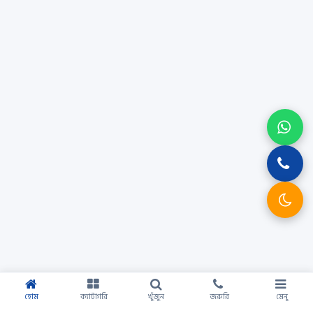
হোম
ক্যাটাগরি
খুঁজুন
জরুরি
মেনু