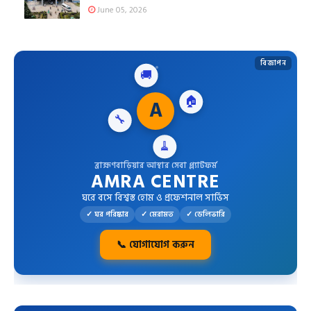
June 05, 2026
বিজ্ঞাপন
🚚
🔧
A
🏠
🧹
ব্রাহ্মণবাড়িয়ার আস্থার সেবা প্ল্যাটফর্ম
AMRA CENTRE
ঘরে বসে বিশ্বস্ত হোম ও প্রফেশনাল সার্ভিস
✓ ঘর পরিষ্কার
✓ মেরামত
✓ ডেলিভারি
📞 যোগাযোগ করুন