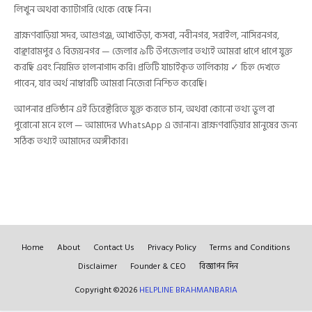
লিখুন অথবা ক্যাটাগরি থেকে বেছে নিন।
ব্রাহ্মণবাড়িয়া সদর, আশুগঞ্জ, আখাউড়া, কসবা, নবীনগর, সরাইল, নাসিরনগর,
বাঞ্ছারামপুর ও বিজয়নগর — জেলার ৯টি উপজেলার তথ্যই আমরা ধাপে ধাপে যুক্ত
করছি এবং নিয়মিত হালনাগাদ করি। প্রতিটি যাচাইকৃত তালিকায় ✓ চিহ্ন দেখতে
পাবেন, যার অর্থ নাম্বারটি আমরা নিজেরা নিশ্চিত করেছি।
আপনার প্রতিষ্ঠান এই ডিরেক্টরিতে যুক্ত করতে চান, অথবা কোনো তথ্য ভুল বা
পুরোনো মনে হলে — আমাদের WhatsApp এ জানান। ব্রাহ্মণবাড়িয়ার মানুষের জন্য
সঠিক তথ্যই আমাদের অঙ্গীকার।
Home
About
Contact Us
Privacy Policy
Terms and Conditions
Disclaimer
Founder & CEO
বিজ্ঞাপন দিন
Copyright ©
2026
HELPLINE BRAHMANBARIA