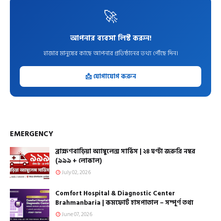
🚀
আপনার ব্যবসা লিস্ট করুন!
হাজার মানুষের কাছে আপনার প্রতিষ্ঠানের তথ্য পৌঁছে দিন।
📩 যোগাযোগ করুন
EMERGENCY
ব্রাহ্মণবাড়িয়া অ্যাম্বুলেন্স সার্ভিস | ২৪ ঘণ্টা জরুরি নম্বর
(৯৯৯ + লোকাল)
July 02, 2026
Comfort Hospital & Diagnostic Center
Brahmanbaria | কমফোর্ট হাসপাতাল – সম্পূর্ণ তথ্য
June 07, 2026