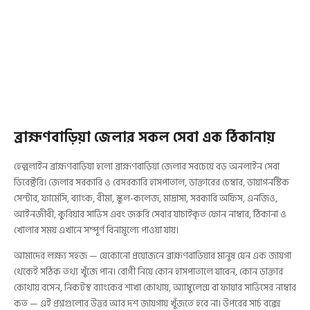
ব্রাহ্মণবাড়িয়া জেলার সকল সেবা এক ঠিকানায়
হেল্পলাইন ব্রাহ্মণবাড়িয়া হলো ব্রাহ্মণবাড়িয়া জেলার সবচেয়ে বড় অনলাইন সেবা
ডিরেক্টরি। জেলার সরকারি ও বেসরকারি হাসপাতাল, ডাক্তারের চেম্বার, ডায়াগনস্টিক
সেন্টার, ফার্মেসি, ব্যাংক, বীমা, স্কুল-কলেজ, মাদ্রাসা, সরকারি অফিস, এনজিও,
আইনজীবী, কুরিয়ার সার্ভিস এবং জরুরি সেবার যাচাইকৃত ফোন নাম্বার, ঠিকানা ও
খোলার সময় এখানে সম্পূর্ণ বিনামূল্যে পাওয়া যায়।
আমাদের লক্ষ্য সহজ — যেকোনো প্রয়োজনে ব্রাহ্মণবাড়িয়ার মানুষ যেন এক জায়গা
থেকেই সঠিক তথ্য খুঁজে পান। রোগী নিয়ে কোন হাসপাতালে যাবেন, কোন ডাক্তার
কোথায় বসেন, নিকটস্থ ব্যাংকের শাখা কোথায়, অ্যাম্বুলেন্স বা ফায়ার সার্ভিসের নাম্বার
কত — এই প্রশ্নগুলোর উত্তর আর দশ জায়গায় খুঁজতে হবে না। উপরের সার্চ বক্সে