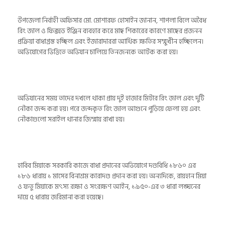
উপজেলা নির্বাহী অফিসার মো. মোশারফ হোসাইন জানান, শাপলা বিলে অবৈধ
রিং জাল ও ফিক্সড ইঞ্জিন ব্যবহার করে মাছ শিকারের কারণে মাছের প্রজনন
প্রক্রিয়া বাধাগ্রস্ত হচ্ছিল এবং ইজারাদাররা আর্থিক ক্ষতির সম্মুখীন হচ্ছিলেন।
অভিযোগের ভিত্তিতে অভিযান চালিয়ে তিনজনকে আটক করা হয়।
অভিযানের সময় তাদের দখলে থাকা প্রায় দুই হাজার মিটার রিং জাল এবং দুটি
নৌকা জব্দ করা হয়। পরে জব্দকৃত রিং জাল আগুনে পুড়িয়ে ফেলা হয় এবং
নৌকাগুলো সরাইল থানার জিম্মায় রাখা হয়।
হাবিব মিয়াকে সরকারি কাজে বাধা প্রদানের অভিযোগে দণ্ডবিধি ১৮৬০ এর
১৮৬ ধারায় ১ মাসের বিনাশ্রম কারাদণ্ড প্রদান করা হয়। অন্যদিকে, রায়হান মিয়া
ও ফতু মিয়াকে মৎস্য রক্ষা ও সংরক্ষণ আইন, ১৯৫০-এর ৩ ধারা লঙ্ঘনের
দায়ে ৫ ধারায় জরিমানা করা হয়েছে।