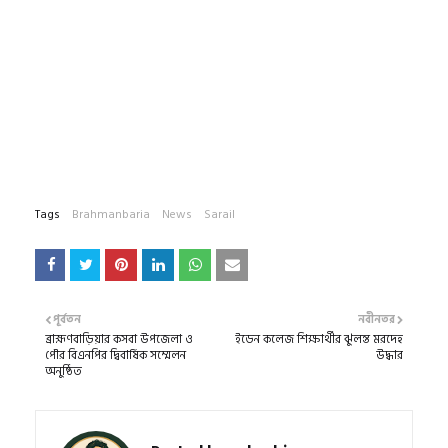
Tags
Brahmanbaria
News
Sarail
পূর্বতন
নবীনতর
ব্রাহ্মণবাড়িয়ার কসবা উপজেলা ও
ইডেন কলেজ শিক্ষার্থীর ঝুলন্ত মরদেহ
পৌর বিএনপির দ্বিবার্ষিক সম্মেলন
উদ্ধার
অনুষ্ঠিত