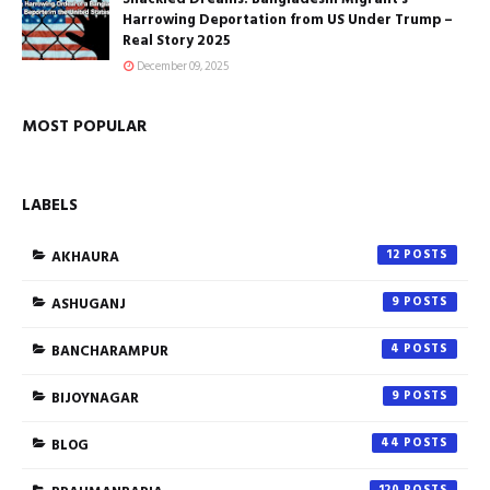
Harrowing Deportation from US Under Trump –
Real Story 2025
December 09, 2025
MOST POPULAR
LABELS
AKHAURA
12
ASHUGANJ
9
BANCHARAMPUR
4
BIJOYNAGAR
9
BLOG
44
120