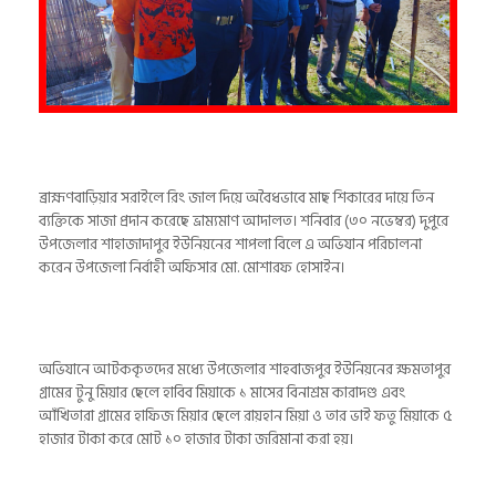
ব্রাহ্মণবাড়িয়ার সরাইলে রিং জাল দিয়ে অবৈধভাবে মাছ শিকারের দায়ে তিন
ব্যক্তিকে সাজা প্রদান করেছে ভ্রাম্যমাণ আদালত। শনিবার (৩০ নভেম্বর) দুপুরে
উপজেলার শাহাজাদাপুর ইউনিয়নের শাপলা বিলে এ অভিযান পরিচালনা
করেন উপজেলা নির্বাহী অফিসার মো. মোশারফ হোসাইন।
অভিযানে আটককৃতদের মধ্যে উপজেলার শাহবাজপুর ইউনিয়নের ক্ষমতাপুর
গ্রামের টুনু মিয়ার ছেলে হাবিব মিয়াকে ১ মাসের বিনাশ্রম কারাদণ্ড এবং
আঁখিতারা গ্রামের হাফিজ মিয়ার ছেলে রায়হান মিয়া ও তার ভাই ফতু মিয়াকে ৫
হাজার টাকা করে মোট ১০ হাজার টাকা জরিমানা করা হয়।