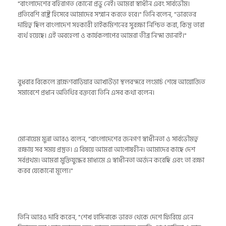
"বাংলাদেশের বহিরাগত কোনো প্রভু নেই। আমরা স্বাধীন এবং সার্বভৌম।
প্রতিবেশি রাষ্ট্র হিসেবে আমাদের সম্মান করতে হবে।" তিনি বলেন, "ভারতের
দায়িত্ব ছিল বাংলাদেশ সহকারী হাইকমিশনের সুরক্ষা নিশ্চিত করা, কিন্তু তারা
ব্যর্থ হয়েছে। এই অবহেলা ও কার্যকলাপের আমরা তীব্র নিন্দা জানাই।"
বুধবার বিকেলে ব্রাহ্মণবাড়িয়ার আখাউড়া স্থলবন্দরে লংমার্চ শেষে আয়োজিত
সমাবেশে প্রধান অতিথির বক্তব্যে তিনি এসব কথা বলেন।
মোনায়েম মুন্না আরও বলেন, "বাংলাদেশের জনগণ স্বাধীনতা ও সার্বভৌমত্ব
রক্ষায় সব সময় প্রস্তুত। এ বিষয়ে আমরা আপোষহীন। আমাদের কাছে দেশ
সর্বপ্রথম। আমরা মুক্তিযুদ্ধের মাধ্যমে এ স্বাধীনতা অর্জন করেছি এবং তা রক্ষা
করব যেকোনো মূল্যে।"
তিনি আরও দাবি করেন, "শেখ হাসিনাকে ভারত থেকে দেশে ফিরিয়ে এনে