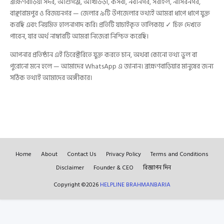
ব্রাহ্মণবাড়িয়া সদর, আশুগঞ্জ, আখাউড়া, কসবা, নবীনগর, সরাইল, নাসিরনগর,
বাঞ্ছারামপুর ও বিজয়নগর — জেলার ৯টি উপজেলার তথ্যই আমরা ধাপে ধাপে যুক্ত
করছি এবং নিয়মিত হালনাগাদ করি। প্রতিটি যাচাইকৃত তালিকায় ✓ চিহ্ন দেখতে
পাবেন, যার অর্থ নাম্বারটি আমরা নিজেরা নিশ্চিত করেছি।
আপনার প্রতিষ্ঠান এই ডিরেক্টরিতে যুক্ত করতে চান, অথবা কোনো তথ্য ভুল বা
পুরোনো মনে হলে — আমাদের WhatsApp এ জানান। ব্রাহ্মণবাড়িয়ার মানুষের জন্য
সঠিক তথ্যই আমাদের অঙ্গীকার।
Home
About
Contact Us
Privacy Policy
Terms and Conditions
Disclaimer
Founder & CEO
বিজ্ঞাপন দিন
Copyright ©
2026
HELPLINE BRAHMANBARIA