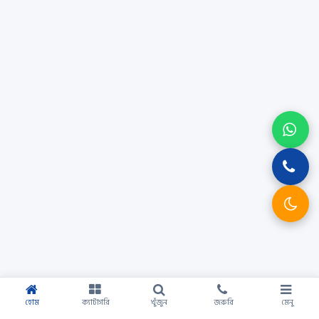
হোম
ক্যাটাগরি
খুঁজুন
জরুরি
মেনু