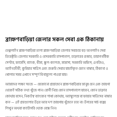
ব্রাহ্মণবাড়িয়া জেলার সকল সেবা এক ঠিকানায়
হেল্পলাইন ব্রাহ্মণবাড়িয়া হলো ব্রাহ্মণবাড়িয়া জেলার সবচেয়ে বড় অনলাইন সেবা
ডিরেক্টরি। জেলার সরকারি ও বেসরকারি হাসপাতাল, ডাক্তারের চেম্বার, ডায়াগনস্টিক
সেন্টার, ফার্মেসি, ব্যাংক, বীমা, স্কুল-কলেজ, মাদ্রাসা, সরকারি অফিস, এনজিও,
আইনজীবী, কুরিয়ার সার্ভিস এবং জরুরি সেবার যাচাইকৃত ফোন নাম্বার, ঠিকানা ও
খোলার সময় এখানে সম্পূর্ণ বিনামূল্যে পাওয়া যায়।
আমাদের লক্ষ্য সহজ — যেকোনো প্রয়োজনে ব্রাহ্মণবাড়িয়ার মানুষ যেন এক জায়গা
থেকেই সঠিক তথ্য খুঁজে পান। রোগী নিয়ে কোন হাসপাতালে যাবেন, কোন ডাক্তার
কোথায় বসেন, নিকটস্থ ব্যাংকের শাখা কোথায়, অ্যাম্বুলেন্স বা ফায়ার সার্ভিসের নাম্বার
কত — এই প্রশ্নগুলোর উত্তর আর দশ জায়গায় খুঁজতে হবে না। উপরের সার্চ বক্সে
লিখুন অথবা ক্যাটাগরি থেকে বেছে নিন।