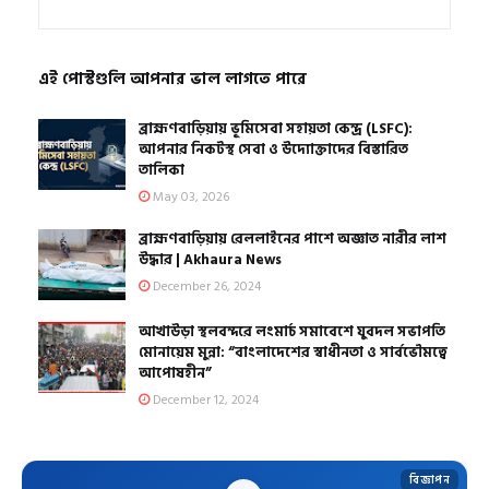
এই পোস্টগুলি আপনার ভাল লাগতে পারে
ব্রাহ্মণবাড়িয়ায় ভূমিসেবা সহায়তা কেন্দ্র (LSFC):
আপনার নিকটস্থ সেবা ও উদ্যোক্তাদের বিস্তারিত
তালিকা
May 03, 2026
ব্রাহ্মণবাড়িয়ায় রেললাইনের পাশে অজ্ঞাত নারীর লাশ
উদ্ধার | Akhaura News
December 26, 2024
আখাউড়া স্থলবন্দরে লংমার্চ সমাবেশে যুবদল সভাপতি
মোনায়েম মুন্না: “বাংলাদেশের স্বাধীনতা ও সার্বভৌমত্বে
আপোষহীন”
December 12, 2024
বিজ্ঞাপন