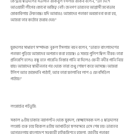
কেন্দ্রীয় ছাত্রদলের সভাপতি রাকিবুল ইসলাম রাকিব বলেন, "এই দেশে
আওয়ামী লীগের কোনো অস্তিত্ব নেই। জনগণ ভারতের আগ্রাসী মনোভাব
মোকাবিলায় ঐক্যবদ্ধ। যদি আবারও আমাদের পতাকা অবমাননা করা হয়,
আমরা তার কঠোর জবাব দেব।"
যুবদলের সাধারণ সম্পাদক নুরুল ইসলাম নয়ন বলেন, "ভারতে বাংলাদেশের
পতাকা পুড়িয়ে আমাদের অপমান করা হয়েছে। এ সময়ে পুলিশ ছিল নীরব। তারা
প্রতিবেশি হলেও বন্ধু হতে পারেনি। তিস্তার পানি না দিলেও ফেনী নদীর পানি নিয়ে
যায়। আমাদের স্বাধীনতার পর থেকে তারা শুধু শোষণ করে আসছে। আমরা
ইলিশ আর জামদানি পাঠাই, আর তারা ফালানির লাশ ও ফেনসিডিল
পাঠায়।"
লংমার্চের পটভূমি:
সকাল ৯টায় ঢাকার নয়াপল্টন থেকে যুবদল, স্বেচ্ছাসেবক দল ও ছাত্রদলের
লংমার্চ শুরু হয়ে বিকেল ৪টায় আখাউড়া স্থলবন্দরে এসে শেষ হয়। ভারতের
আগরতলায় বাংলাদেশ সহকারী হাইকমিশনে হামলা, জাতীয় পতাকা