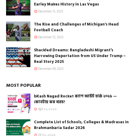
Earley Makes History in Las Vegas
December 13, 2025
The Rise and Challenges of Michigan's Head
Football Coach
December 12, 2025
Shackled Dreams: Bangladeshi Migrant’s
Harrowing Deportation from US Under Trump –
Real Story 2025
December 09, 2025
MOST POPULAR
bKash Nagad Rocket ক্যাশ আউট চার্জ ২০২৬ —
কোনটায় কম খরচ?
জুন ০১, ২০২৬
Complete List of Schools, Colleges & Madrasas in
Brahmanbaria Sadar 2026
মে ৩১, ২০২৬