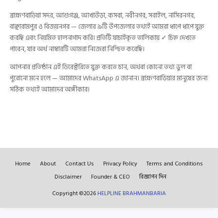
ব্রাহ্মণবাড়িয়া সদর, আশুগঞ্জ, আখাউড়া, কসবা, নবীনগর, সরাইল, নাসিরনগর,
বাঞ্ছারামপুর ও বিজয়নগর — জেলার ৯টি উপজেলার তথ্যই আমরা ধাপে ধাপে যুক্ত
করছি এবং নিয়মিত হালনাগাদ করি। প্রতিটি যাচাইকৃত তালিকায় ✓ চিহ্ন দেখতে
পাবেন, যার অর্থ নাম্বারটি আমরা নিজেরা নিশ্চিত করেছি।
আপনার প্রতিষ্ঠান এই ডিরেক্টরিতে যুক্ত করতে চান, অথবা কোনো তথ্য ভুল বা
পুরোনো মনে হলে — আমাদের WhatsApp এ জানান। ব্রাহ্মণবাড়িয়ার মানুষের জন্য
সঠিক তথ্যই আমাদের অঙ্গীকার।
Home
About
Contact Us
Privacy Policy
Terms and Conditions
Disclaimer
Founder & CEO
বিজ্ঞাপন দিন
Copyright ©
2026
HELPLINE BRAHMANBARIA