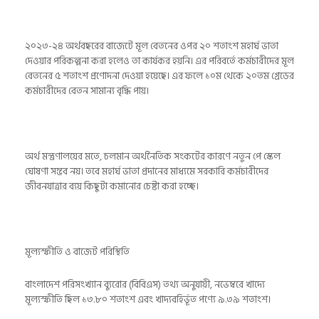
২০২৩-২৪ অর্থবছরের বাজেটে মূল বেতনের ওপর ২০ শতাংশ মহার্ঘ ভাতা
দেওয়ার পরিকল্পনা করা হলেও তা কার্যকর হয়নি। এর পরিবর্তে কর্মচারীদের মূল
বেতনের ৫ শতাংশ প্রণোদনা দেওয়া হয়েছে। এর ফলে ১০ম থেকে ২০তম গ্রেডের
কর্মচারীদের বেতন সামান্য বৃদ্ধি পায়।
অর্থ মন্ত্রণালয়ের মতে, চলমান অর্থনৈতিক সংকটের কারণে নতুন পে স্কেল
ঘোষণা সম্ভব নয়। তবে মহার্ঘ ভাতা প্রদানের মাধ্যমে সরকারি কর্মচারীদের
জীবনযাত্রার ব্যয় কিছুটা কমানোর চেষ্টা করা হচ্ছে।
মূল্যস্ফীতি ও বাজেট পরিস্থিতি
বাংলাদেশ পরিসংখ্যান ব্যুরোর (বিবিএস) তথ্য অনুযায়ী, নভেম্বরে খাদ্যে
মূল্যস্ফীতি ছিল ১৩.৮০ শতাংশ এবং খাদ্যবহির্ভূত পণ্যে ৯.৩৯ শতাংশ।