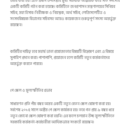
জারি করা হয়। এতে প্রধান উপদেষ্টার মুখ্য সচিবকে আহ্বায়ক করে সাত সদস্যের
একটি কমিটি গঠন করা হয়েছে। কমিটিতে জনপ্রশাসন মন্ত্রণালয়ের সিনিয়র
সচিব, মহা হিসাব-নিরীক্ষক ও নিয়ন্ত্রক, অর্থ সচিব, লেজিসলেটিভ ও
সংসদবিষয়ক বিভাগের সচিবসহ আরও কয়েকজন গুরুত্বপূর্ণ সদস্য অন্তর্ভুক্ত
রয়েছেন।
কমিটির দায়িত্ব হবে মহার্ঘ ভাতা প্রযোজ্যতার বিষয়টি বিশ্লেষণ এবং এ বিষয়ে
সুপারিশ প্রদান করা। পাশাপাশি, প্রয়োজন হলে কমিটি নতুন কর্মকর্তাদের
অন্তর্ভুক্ত করতে পারবে।
পে স্কেল ও মূল্যস্ফীতির প্রভাব
সাধারণত প্রতি পাঁচ বছর অন্তর একটি নতুন বেতন স্কেল ঘোষণা করা হয়।
সর্বশেষ ২০১৫ সালে অষ্টম পে স্কেল কার্যকর হয়। তবে গত প্রায় ৯ বছর ধরে
নতুন কোনো স্কেল ঘোষণা করা হয়নি। এর ফলে চলমান উচ্চ মূল্যস্ফীতিতে
সরকারি কর্মকর্তা-কর্মচারীরা আর্থিকভাবে সংকটে রয়েছেন।