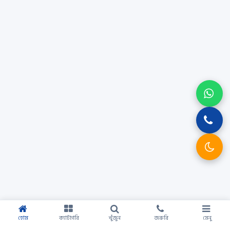
হোম
ক্যাটাগরি
খুঁজুন
জরুরি
মেনু