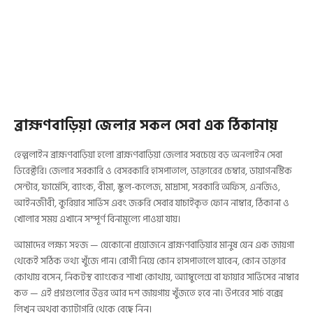
ব্রাহ্মণবাড়িয়া জেলার সকল সেবা এক ঠিকানায়
হেল্পলাইন ব্রাহ্মণবাড়িয়া হলো ব্রাহ্মণবাড়িয়া জেলার সবচেয়ে বড় অনলাইন সেবা
ডিরেক্টরি। জেলার সরকারি ও বেসরকারি হাসপাতাল, ডাক্তারের চেম্বার, ডায়াগনস্টিক
সেন্টার, ফার্মেসি, ব্যাংক, বীমা, স্কুল-কলেজ, মাদ্রাসা, সরকারি অফিস, এনজিও,
আইনজীবী, কুরিয়ার সার্ভিস এবং জরুরি সেবার যাচাইকৃত ফোন নাম্বার, ঠিকানা ও
খোলার সময় এখানে সম্পূর্ণ বিনামূল্যে পাওয়া যায়।
আমাদের লক্ষ্য সহজ — যেকোনো প্রয়োজনে ব্রাহ্মণবাড়িয়ার মানুষ যেন এক জায়গা
থেকেই সঠিক তথ্য খুঁজে পান। রোগী নিয়ে কোন হাসপাতালে যাবেন, কোন ডাক্তার
কোথায় বসেন, নিকটস্থ ব্যাংকের শাখা কোথায়, অ্যাম্বুলেন্স বা ফায়ার সার্ভিসের নাম্বার
কত — এই প্রশ্নগুলোর উত্তর আর দশ জায়গায় খুঁজতে হবে না। উপরের সার্চ বক্সে
লিখুন অথবা ক্যাটাগরি থেকে বেছে নিন।