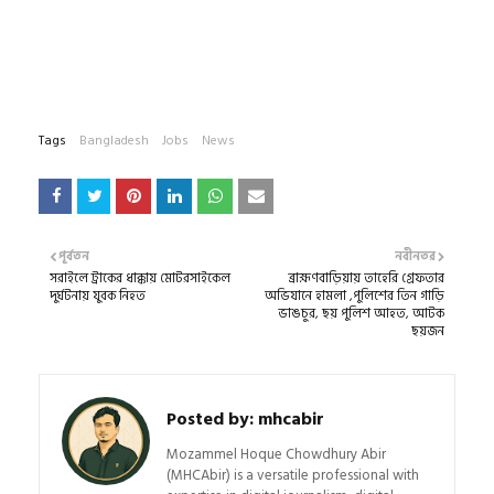
Tags
Bangladesh
Jobs
News
পূর্বতন
নবীনতর
সরাইলে ট্রাকের ধাক্কায় মোটরসাইকেল
ব্রাহ্মণবাড়িয়ায় তাহেরি গ্রেফতার
দুর্ঘটনায় যুবক নিহত
অভিযানে হামলা ,পুলিশের তিন গাড়ি
ভাঙচুর, ছয় পুলিশ আহত, আটক
ছয়জন
Posted by:
mhcabir
Mozammel Hoque Chowdhury Abir
(MHCAbir) is a versatile professional with