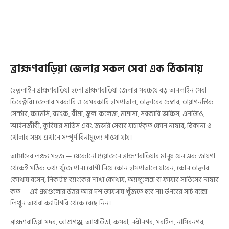
ব্রাহ্মণবাড়িয়া জেলার সকল সেবা এক ঠিকানায়
হেল্পলাইন ব্রাহ্মণবাড়িয়া হলো ব্রাহ্মণবাড়িয়া জেলার সবচেয়ে বড় অনলাইন সেবা
ডিরেক্টরি। জেলার সরকারি ও বেসরকারি হাসপাতাল, ডাক্তারের চেম্বার, ডায়াগনস্টিক
সেন্টার, ফার্মেসি, ব্যাংক, বীমা, স্কুল-কলেজ, মাদ্রাসা, সরকারি অফিস, এনজিও,
আইনজীবী, কুরিয়ার সার্ভিস এবং জরুরি সেবার যাচাইকৃত ফোন নাম্বার, ঠিকানা ও
খোলার সময় এখানে সম্পূর্ণ বিনামূল্যে পাওয়া যায়।
আমাদের লক্ষ্য সহজ — যেকোনো প্রয়োজনে ব্রাহ্মণবাড়িয়ার মানুষ যেন এক জায়গা
থেকেই সঠিক তথ্য খুঁজে পান। রোগী নিয়ে কোন হাসপাতালে যাবেন, কোন ডাক্তার
কোথায় বসেন, নিকটস্থ ব্যাংকের শাখা কোথায়, অ্যাম্বুলেন্স বা ফায়ার সার্ভিসের নাম্বার
কত — এই প্রশ্নগুলোর উত্তর আর দশ জায়গায় খুঁজতে হবে না। উপরের সার্চ বক্সে
লিখুন অথবা ক্যাটাগরি থেকে বেছে নিন।
ব্রাহ্মণবাড়িয়া সদর, আশুগঞ্জ, আখাউড়া, কসবা, নবীনগর, সরাইল, নাসিরনগর,