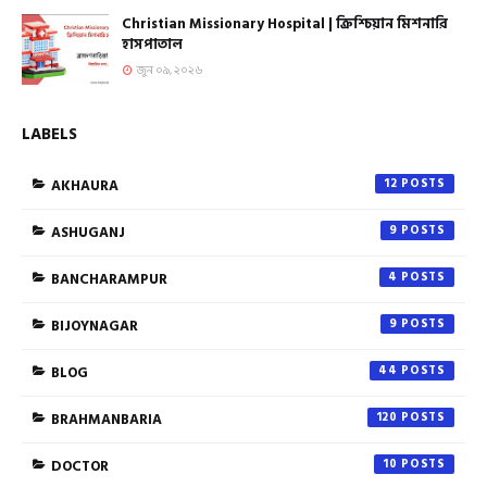
Christian Missionary Hospital | ক্রিশ্চিয়ান মিশনারি
হাসপাতাল
জুন ০৯, ২০২৬
LABELS
AKHAURA
12
ASHUGANJ
9
BANCHARAMPUR
4
BIJOYNAGAR
9
BLOG
44
BRAHMANBARIA
120
DOCTOR
10