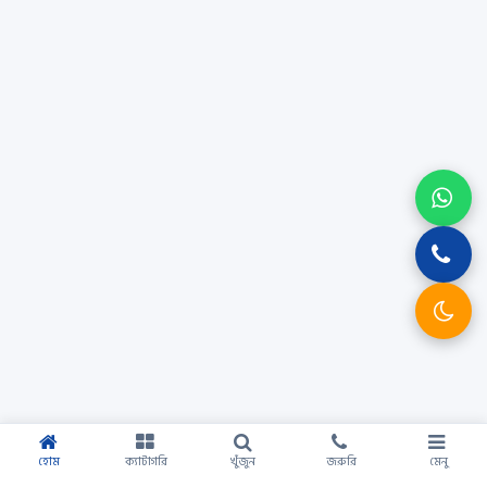
হোম
ক্যাটাগরি
খুঁজুন
জরুরি
মেনু