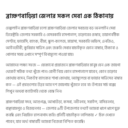
ব্রাহ্মণবাড়িয়া জেলার সকল সেবা এক ঠিকানায়
হেল্পলাইন ব্রাহ্মণবাড়িয়া হলো ব্রাহ্মণবাড়িয়া জেলার সবচেয়ে বড় অনলাইন সেবা
ডিরেক্টরি। জেলার সরকারি ও বেসরকারি হাসপাতাল, ডাক্তারের চেম্বার, ডায়াগনস্টিক
সেন্টার, ফার্মেসি, ব্যাংক, বীমা, স্কুল-কলেজ, মাদ্রাসা, সরকারি অফিস, এনজিও,
আইনজীবী, কুরিয়ার সার্ভিস এবং জরুরি সেবার যাচাইকৃত ফোন নাম্বার, ঠিকানা ও
খোলার সময় এখানে সম্পূর্ণ বিনামূল্যে পাওয়া যায়।
আমাদের লক্ষ্য সহজ — যেকোনো প্রয়োজনে ব্রাহ্মণবাড়িয়ার মানুষ যেন এক জায়গা
থেকেই সঠিক তথ্য খুঁজে পান। রোগী নিয়ে কোন হাসপাতালে যাবেন, কোন ডাক্তার
কোথায় বসেন, নিকটস্থ ব্যাংকের শাখা কোথায়, অ্যাম্বুলেন্স বা ফায়ার সার্ভিসের নাম্বার
কত — এই প্রশ্নগুলোর উত্তর আর দশ জায়গায় খুঁজতে হবে না। উপরের সার্চ বক্সে
লিখুন অথবা ক্যাটাগরি থেকে বেছে নিন।
ব্রাহ্মণবাড়িয়া সদর, আশুগঞ্জ, আখাউড়া, কসবা, নবীনগর, সরাইল, নাসিরনগর,
বাঞ্ছারামপুর ও বিজয়নগর — জেলার ৯টি উপজেলার তথ্যই আমরা ধাপে ধাপে যুক্ত
করছি এবং নিয়মিত হালনাগাদ করি। প্রতিটি যাচাইকৃত তালিকায় ✓ চিহ্ন দেখতে
পাবেন, যার অর্থ নাম্বারটি আমরা নিজেরা নিশ্চিত করেছি।