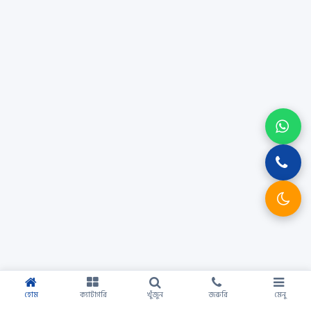
হোম
ক্যাটাগরি
খুঁজুন
জরুরি
মেনু