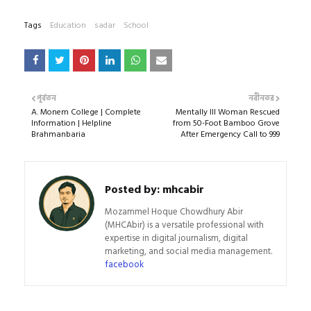
Tags
Education
sadar
School
পূর্বতন
নবীনতর
A. Monem College | Complete
Mentally Ill Woman Rescued
Information | Helpline
from 50-Foot Bamboo Grove
Brahmanbaria
After Emergency Call to 999
Posted by:
mhcabir
Mozammel Hoque Chowdhury Abir
(MHCAbir) is a versatile professional with
expertise in digital journalism, digital
marketing, and social media management.
facebook