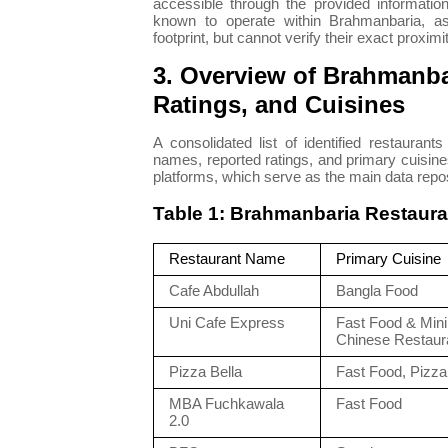
accessible through the provided information.
known to operate within Brahmanbaria, as
footprint, but cannot verify their exact proximi
3. Overview of Brahmanba
Ratings, and Cuisines
A consolidated list of identified restauran
names, reported ratings, and primary cuisines
platforms, which serve as the main data reposi
Table 1: Brahmanbaria Restaur
Restaurant Name
Primary Cuisine
Cafe Abdullah
Bangla Food
Uni Cafe Express
Fast Food & Mini
Chinese Restaur
Pizza Bella
Fast Food, Pizza
MBA Fuchkawala
Fast Food
2.0