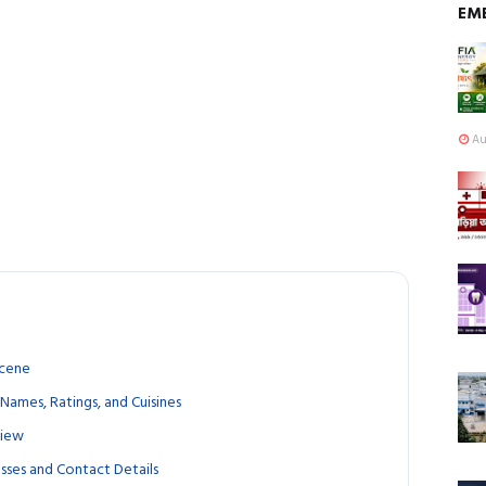
EM
Au
Scene
Names, Ratings, and Cuisines
view
esses and Contact Details