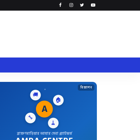
বিজ্ঞাপন
🚚
🏠
A
🔧
🧹
ব্রাহ্মণবাড়িয়ার আস্থার সেবা প্ল্যাটফর্ম