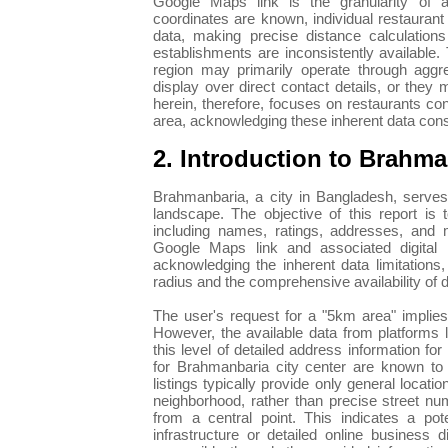
Google Maps link is the granularity of av
coordinates are known, individual restauran
data, making precise distance calculations
establishments are inconsistently available.
region may primarily operate through aggre
display over direct contact details, or they
herein, therefore, focuses on restaurants co
area, acknowledging these inherent data cons
2. Introduction to Brahm
Brahmanbaria, a city in Bangladesh, serves 
landscape. The objective of this report is 
including names, ratings, addresses, and 
Google Maps link and associated digital r
acknowledging the inherent data limitations,
radius and the comprehensive availability of di
The user's request for a "5km area" implies
However, the available data from platforms 
this level of detailed address information fo
for Brahmanbaria city center are known to 
listings typically provide only general locat
neighborhood, rather than precise street nu
from a central point. This indicates a pote
infrastructure or detailed online business di