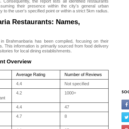
 Consequently, the report lists all identified restaurants
suming their presence within the city's general urban
ty to the user's specified point or within a strict 5km radius.
ria Restaurants: Names,
ts in Brahmanbaria has been compiled, focusing on their
. This information is primarily sourced from food delivery
tories for local dining establishments.
ant Overview
Average Rating
Number of Reviews
4.4
Not specified
SOC
4.2
1000+
ant
4.4
47
4.7
8