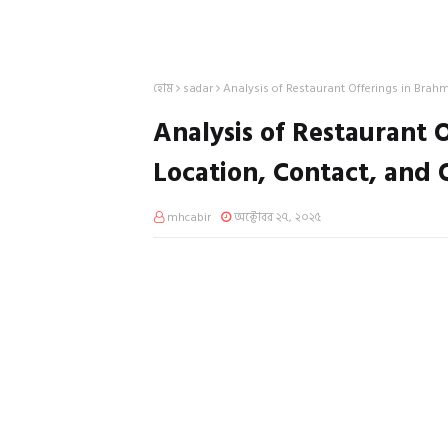
হোম
sadar
Analysis of Restaurant Offerings in Brah
Analysis of Restaurant 
Location, Contact, and 
mhcabir
অক্টোবর ২৭, ২০২৫