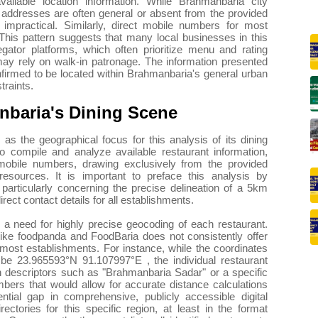
ailable location information. While Brahmanbaria city
t addresses are often general or absent from the provided
 impractical. Similarly, direct mobile numbers for most
 This pattern suggests that many local businesses in this
gator platforms, which often prioritize menu and rating
 may rely on walk-in patronage. The information presented
nfirmed to be located within Brahmanbaria's general urban
traints.
anbaria's Dining Scene
as the geographical focus for this analysis of its dining
to compile and analyze available restaurant information,
mobile numbers, drawing exclusively from the provided
esources. It is important to preface this analysis by
 particularly concerning the precise delineation of a 5km
rect contact details for all establishments.
 a need for highly precise geocoding of each restaurant.
like foodpanda and FoodBaria does not consistently offer
r most establishments. For instance, while the coordinates
be 23.965593°N 91.107997°E , the individual restaurant
ion descriptors such as "Brahmanbaria Sadar" or a specific
mbers that would allow for accurate distance calculations
ntial gap in comprehensive, publicly accessible digital
rectories for this specific region, at least in the format