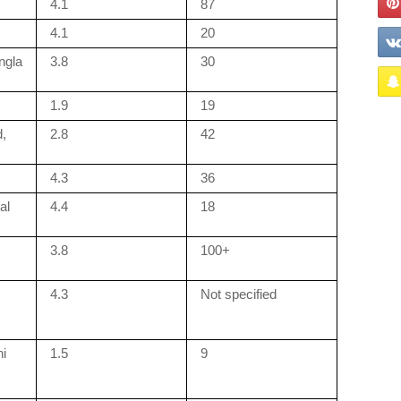
4.1
87
4.1
20
ngla
3.8
30
1.9
19
d,
2.8
42
4.3
36
al
4.4
18
3.8
100+
4.3
Not specified
ni
1.5
9