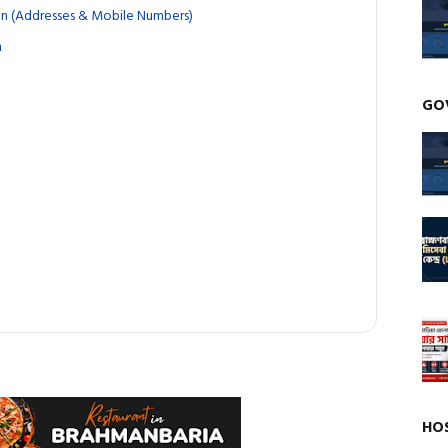
ion (Addresses & Mobile Numbers)
n
GO
HO