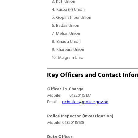
Kuti Union
Kasba (P) Union
Gopinathpur Union
Badair Union
Mehari Union
Binauti Union
Khareura Union
Mulgram Union
Key Officers and Contact Info
Officer-in-Charge
Mobile:
01320115137
Email:
ocbra.kas@police.gov.bd
Police Inspector (Investigation)
Mobile: 01320115138
Duty Officer