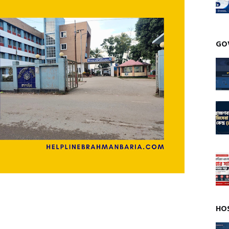
GO
HO