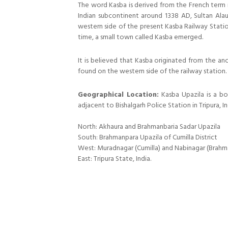
The word Kasba is derived from the French term m
Indian subcontinent around 1338 AD, Sultan Ala
western side of the present Kasba Railway Statio
time, a small town called Kasba emerged.
It is believed that Kasba originated from the anci
found on the western side of the railway station.
Geographical Location:
Kasba Upazila is a bo
adjacent to Bishalgarh Police Station in Tripura, In
North: Akhaura and Brahmanbaria Sadar Upazila
South: Brahmanpara Upazila of Cumilla District
West: Muradnagar (Cumilla) and Nabinagar (Brahm
East: Tripura State, India.