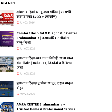
ERGENCY
ব্রাহ্মণবাড়িয়া অ্যাম্বুলেন্স সার্ভিস | ২৪ ঘণ্টা
জরুরি নম্বর (৯৯৯ + লোকাল)
July 02, 2026
Comfort Hospital & Diagnostic Center
Brahmanbaria | কমফোর্ট হাসপাতাল –
সম্পূর্ণ তথ্য
June 07, 2026
ব্রাহ্মণবাড়িয়া ২৫০ শয্যা বিশিষ্ট জেলা সদর
হাসপাতাল | ফোন নম্বর, ঠিকানা ও চিকিৎসা
সেবা
June 05, 2026
ব্রাহ্মণবাড়িয়ায় দুর্যোগ: জানুন, প্রস্তুত থাকুন,
বাঁচুন
May 22, 2026
AMRA CENTRE Brahmanbaria –
Trusted Home & Professional Service