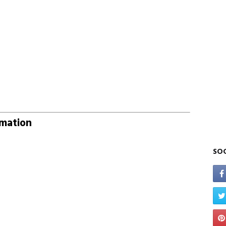
rmation
SOC