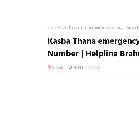
হোম
Police
Kasba Thana emergency contact | Kasba P
Kasba Thana emergency 
Number | Helpline Bra
mhcabir
অক্টোবর ১১, ২০২৫