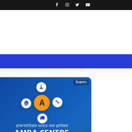
বিজ্ঞাপন
🧹
🏠
A
🔧
🚚
ব্রাহ্মণবাড়িয়ার আস্থার সেবা প্ল্যাটফর্ম