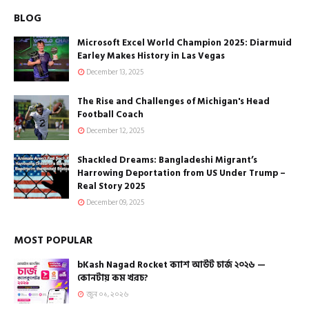
BLOG
Microsoft Excel World Champion 2025: Diarmuid
Earley Makes History in Las Vegas
December 13, 2025
The Rise and Challenges of Michigan's Head
Football Coach
December 12, 2025
Shackled Dreams: Bangladeshi Migrant’s
Harrowing Deportation from US Under Trump –
Real Story 2025
December 09, 2025
MOST POPULAR
bKash Nagad Rocket ক্যাশ আউট চার্জ ২০২৬ —
কোনটায় কম খরচ?
জুন ০১, ২০২৬