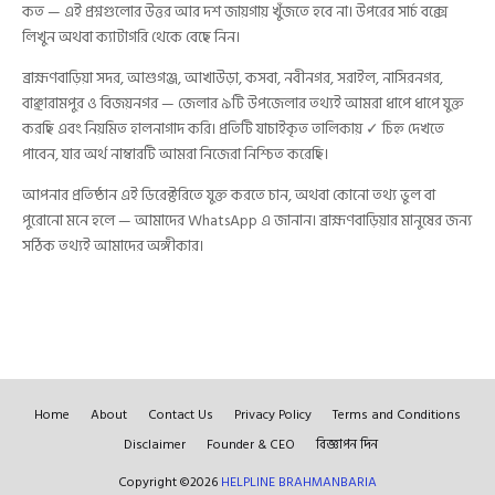
কত — এই প্রশ্নগুলোর উত্তর আর দশ জায়গায় খুঁজতে হবে না। উপরের সার্চ বক্সে
লিখুন অথবা ক্যাটাগরি থেকে বেছে নিন।
ব্রাহ্মণবাড়িয়া সদর, আশুগঞ্জ, আখাউড়া, কসবা, নবীনগর, সরাইল, নাসিরনগর,
বাঞ্ছারামপুর ও বিজয়নগর — জেলার ৯টি উপজেলার তথ্যই আমরা ধাপে ধাপে যুক্ত
করছি এবং নিয়মিত হালনাগাদ করি। প্রতিটি যাচাইকৃত তালিকায় ✓ চিহ্ন দেখতে
পাবেন, যার অর্থ নাম্বারটি আমরা নিজেরা নিশ্চিত করেছি।
আপনার প্রতিষ্ঠান এই ডিরেক্টরিতে যুক্ত করতে চান, অথবা কোনো তথ্য ভুল বা
পুরোনো মনে হলে — আমাদের WhatsApp এ জানান। ব্রাহ্মণবাড়িয়ার মানুষের জন্য
সঠিক তথ্যই আমাদের অঙ্গীকার।
Home
About
Contact Us
Privacy Policy
Terms and Conditions
Disclaimer
Founder & CEO
বিজ্ঞাপন দিন
Copyright ©
2026
HELPLINE BRAHMANBARIA