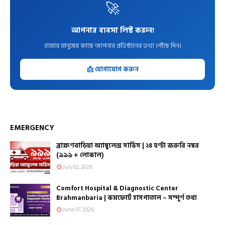
🚀
আপনার ব্যবসা লিস্ট করুন!
হাজার মানুষের কাছে আপনার প্রতিষ্ঠানের তথ্য পৌঁছে দিন।
📩 যোগাযোগ করুন
EMERGENCY
ব্রাহ্মণবাড়িয়া অ্যাম্বুলেন্স সার্ভিস | ২৪ ঘণ্টা জরুরি নম্বর
(৯৯৯ + লোকাল)
July 02, 2026
Comfort Hospital & Diagnostic Center
Brahmanbaria | কমফোর্ট হাসপাতাল – সম্পূর্ণ তথ্য
June 07, 2026