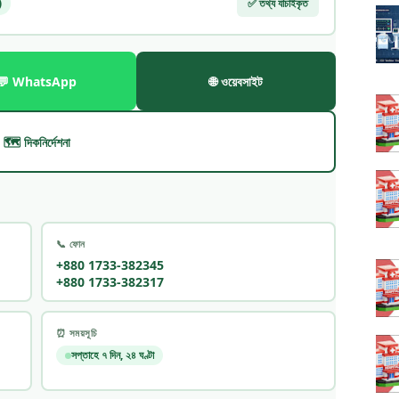
)
✅ তথ্য যাচাইকৃত
💬 WhatsApp
🌐 ওয়েবসাইট
🗺️ দিকনির্দেশনা
📞 ফোন
+880 1733-382345
+880 1733-382317
⏰ সময়সূচি
সপ্তাহে ৭ দিন, ২৪ ঘণ্টা