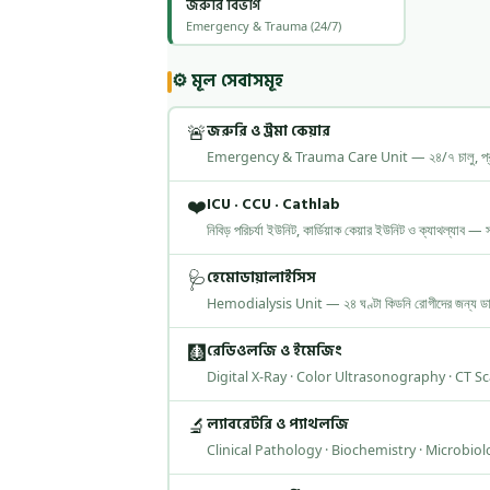
জরুরি বিভাগ
Emergency & Trauma (24/7)
⚙️ মূল সেবাসমূহ
🚨
জরুরি ও ট্রমা কেয়ার
Emergency & Trauma Care Unit — ২৪/৭ চালু, প্রশিক
❤️
ICU · CCU · Cathlab
নিবিড় পরিচর্যা ইউনিট, কার্ডিয়াক কেয়ার ইউনিট ও ক্যাথল্যাব — 
🩺
হেমোডায়ালাইসিস
Hemodialysis Unit — ২৪ ঘণ্টা কিডনি রোগীদের জন্য ডায়
🩻
রেডিওলজি ও ইমেজিং
Digital X-Ray · Color Ultrasonography · CT S
🔬
ল্যাবরেটরি ও প্যাথলজি
Clinical Pathology · Biochemistry · Microbiology