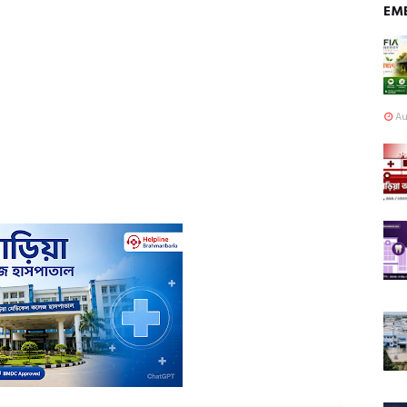
EM
Au