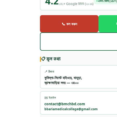
4.2
এখন খোলা (২৪/৭
১৪১+ Google রিভিউ (২০২৬)
📞 কল করুন
📋 মূল তথ্য
📍 ঠিকানা
কুমিল্লা-সিলেট হাইওয়ে, ঘাতুড়া,
ব্রাহ্মণবাড়িয়া সদর — ৩৪০০
✉️ ইমেইল
contact@bmchbd.com
bbariamedicalcollege@gmail.com