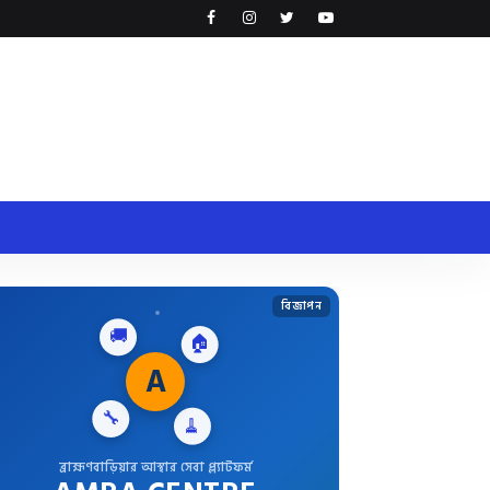
বিজ্ঞাপন
🚚
🏠
A
🔧
🧹
ব্রাহ্মণবাড়িয়ার আস্থার সেবা প্ল্যাটফর্ম