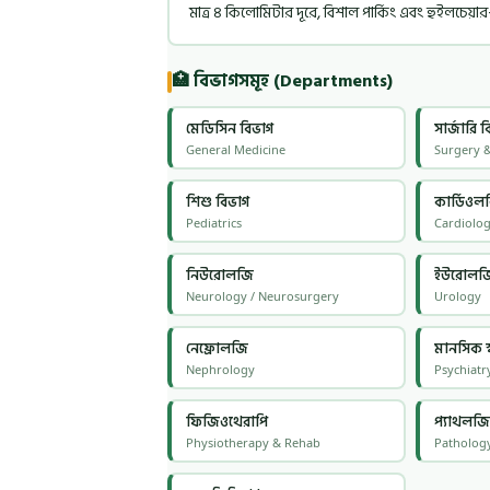
মাত্র ৪ কিলোমিটার দূরে, বিশাল পার্কিং এবং হুইলচেয়ার-প
🏥 বিভাগসমূহ (Departments)
মেডিসিন বিভাগ
সার্জারি 
General Medicine
Surgery &
শিশু বিভাগ
কার্ডিওল
Pediatrics
Cardiolo
নিউরোলজি
ইউরোলজ
Neurology / Neurosurgery
Urology
নেফ্রোলজি
মানসিক স্বা
Nephrology
Psychiatr
ফিজিওথেরাপি
প্যাথলজি
Physiotherapy & Rehab
Patholog