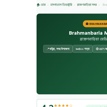
🏠 হোম
›
হাসপাতাল ডিরেক্টরি
›
ব্রাহ্মণবাড়িয়া সদর
›
Bra
🏥 BRAHMANBA
Brahmanbaria M
ব্রাহ্মণবাড়িয়া
📍
ঘাটুরা, সদর উপজেলা
🛏️
৪০০ শয্যা
🔴
২৪/৭ জর
★★★★☆