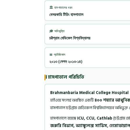
🏛️ হাসপাতালের ধরন
বেসরকারি টিচিং হাসপাতাল
🎓 অধিভুক্তি
চট্টগ্রাম মেডিকেল বিশ্ববিদ্যালয়
📅 প্রতিষ্ঠাকাল
২০১৩ (সেশন ২০১৩-১৪)
ℹ️ হাসপাতাল পরিচিতি
Brahmanbaria Medical College Hospital
হাইওয়ে সংলগ্ন অবস্থিত একটি
৪০০ শয্যার আধুনিক
হাসপাতাল চট্টগ্রাম মেডিকেল বিশ্ববিদ্যালয়ের অধিভ
হাসপাতালে রয়েছে
ICU, CCU, Cathlab
(চট্টগ্রাম ম
জরুরি বিভাগ, অ্যাম্বুলেন্স সার্ভিস, হেমোডায