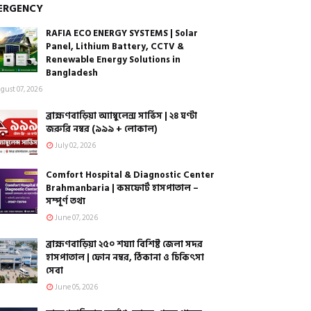
ERGENCY
RAFIA ECO ENERGY SYSTEMS | Solar
Panel, Lithium Battery, CCTV &
Renewable Energy Solutions in
Bangladesh
gust 07, 2026
ব্রাহ্মণবাড়িয়া অ্যাম্বুলেন্স সার্ভিস | ২৪ ঘণ্টা
জরুরি নম্বর (৯৯৯ + লোকাল)
July 02, 2026
Comfort Hospital & Diagnostic Center
Brahmanbaria | কমফোর্ট হাসপাতাল –
সম্পূর্ণ তথ্য
June 07, 2026
ব্রাহ্মণবাড়িয়া ২৫০ শয্যা বিশিষ্ট জেলা সদর
হাসপাতাল | ফোন নম্বর, ঠিকানা ও চিকিৎসা
সেবা
June 05, 2026