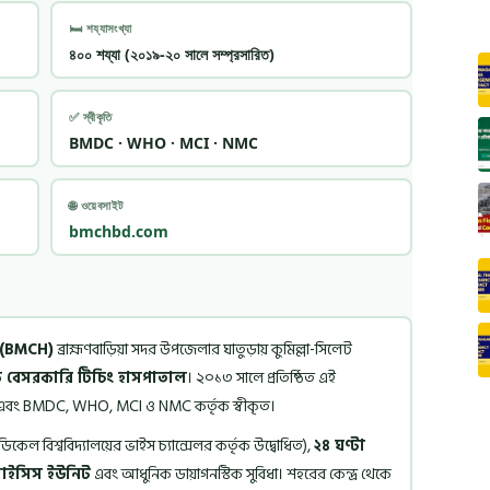
🛏️ শয্যাসংখ্যা
৪০০ শয্যা (২০১৯-২০ সালে সম্প্রসারিত)
✅ স্বীকৃতি
BMDC · WHO · MCI · NMC
🌐 ওয়েবসাইট
bmchbd.com
 (BMCH)
ব্রাহ্মণবাড়িয়া সদর উপজেলার ঘাতুড়ায় কুমিল্লা-সিলেট
 বেসরকারি টিচিং হাসপাতাল
। ২০১৩ সালে প্রতিষ্ঠিত এই
ুক্ত এবং BMDC, WHO, MCI ও NMC কর্তৃক স্বীকৃত।
েডিকেল বিশ্ববিদ্যালয়ের ভাইস চ্যান্সেলর কর্তৃক উদ্বোধিত),
২৪ ঘণ্টা
়ালাইসিস ইউনিট
এবং আধুনিক ডায়াগনস্টিক সুবিধা। শহরের কেন্দ্র থেকে