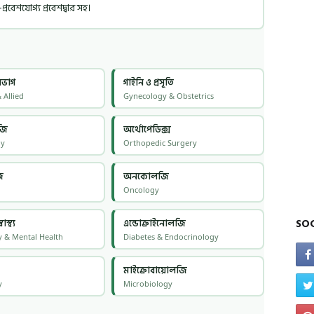
্রবেশযোগ্য প্রবেশদ্বার সহ।
বিভাগ
গাইনি ও প্রসূতি
 Allied
Gynecology & Obstetrics
জি
অর্থোপেডিক্স
gy
Orthopedic Surgery
ি
অনকোলজি
Oncology
SOC
স্থ্য
এন্ডোক্রাইনোলজি
y & Mental Health
Diabetes & Endocrinology
মাইক্রোবায়োলজি
y
Microbiology