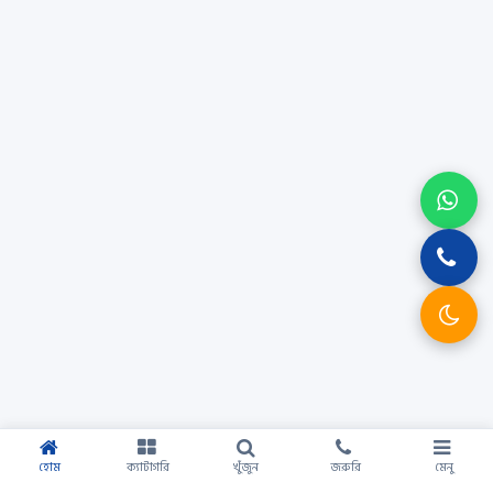
হোম
ক্যাটাগরি
খুঁজুন
জরুরি
মেনু