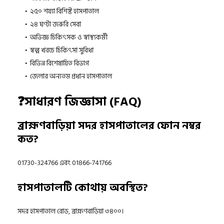
২৫০ শয্যা বিশিষ্ট হাসপাতাল
২৪ ঘণ্টা জরুরি সেবা
অভিজ্ঞ চিকিৎসক ও স্বাস্থ্যকর্মী
স্বল্প খরচে চিকিৎসা সুবিধা
বিভিন্ন বিশেষায়িত বিভাগ
জেলার অন্যতম প্রধান হাসপাতাল
❓সাধারণ জিজ্ঞাসা (FAQ)
ব্রাহ্মণবাড়িয়া সদর হাসপাতালের ফোন নম্বর
কত?
01730-324766 এবং 01866-741766
হাসপাতালটি কোথায় অবস্থিত?
সদর হাসপাতাল রোড, ব্রাহ্মণবাড়িয়া ৩৪০০।