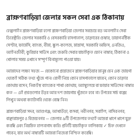
ব্রাহ্মণবাড়িয়া জেলার সকল সেবা এক ঠিকানায়
হেল্পলাইন ব্রাহ্মণবাড়িয়া হলো ব্রাহ্মণবাড়িয়া জেলার সবচেয়ে বড় অনলাইন সেবা
ডিরেক্টরি। জেলার সরকারি ও বেসরকারি হাসপাতাল, ডাক্তারের চেম্বার, ডায়াগনস্টিক
সেন্টার, ফার্মেসি, ব্যাংক, বীমা, স্কুল-কলেজ, মাদ্রাসা, সরকারি অফিস, এনজিও,
আইনজীবী, কুরিয়ার সার্ভিস এবং জরুরি সেবার যাচাইকৃত ফোন নাম্বার, ঠিকানা ও
খোলার সময় এখানে সম্পূর্ণ বিনামূল্যে পাওয়া যায়।
আমাদের লক্ষ্য সহজ — যেকোনো প্রয়োজনে ব্রাহ্মণবাড়িয়ার মানুষ যেন এক জায়গা
থেকেই সঠিক তথ্য খুঁজে পান। রোগী নিয়ে কোন হাসপাতালে যাবেন, কোন ডাক্তার
কোথায় বসেন, নিকটস্থ ব্যাংকের শাখা কোথায়, অ্যাম্বুলেন্স বা ফায়ার সার্ভিসের নাম্বার
কত — এই প্রশ্নগুলোর উত্তর আর দশ জায়গায় খুঁজতে হবে না। উপরের সার্চ বক্সে
লিখুন অথবা ক্যাটাগরি থেকে বেছে নিন।
ব্রাহ্মণবাড়িয়া সদর, আশুগঞ্জ, আখাউড়া, কসবা, নবীনগর, সরাইল, নাসিরনগর,
বাঞ্ছারামপুর ও বিজয়নগর — জেলার ৯টি উপজেলার তথ্যই আমরা ধাপে ধাপে যুক্ত
করছি এবং নিয়মিত হালনাগাদ করি। প্রতিটি যাচাইকৃত তালিকায় ✓ চিহ্ন দেখতে
পাবেন, যার অর্থ নাম্বারটি আমরা নিজেরা নিশ্চিত করেছি।