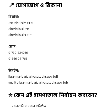
📍 যোগাযোগ ও ঠিকানা
ঠিকানা:
সদর হাসপাতাল রোড,
ব্রাহ্মণবাড়িয়া সদর,
ব্রাহ্মণবাড়িয়া ৩৪০০
ফোন:
01730-324766
01866-741766
ইমেইল:
[
brahmanbaria@hospi.dghs.gov.bd
]
(mailto:
brahmanbaria@hospi.dghs.gov.bd
)
⭐ কেন এই হাসপাতাল নির্বাচন করবেন?
সরকারি স্বাস্থ্যসেবা প্রতিষ্ঠান